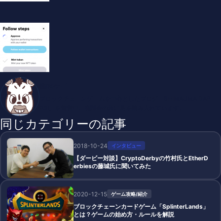
垂水ケイ
ブロックチェーンゲームを中心としたブログ「SHIMAUMA DAP
PS!」を運営中。廃課金の沼に足を踏み入れています。
同じカテゴリーの記事
2018-10-24
インタビュー
【ダービー対談】CryptoDerbyの竹村氏とEtherD
erbiesの藤城氏に聞いてみた
2020-12-15
ゲーム攻略/紹介
ブロックチェーンカードゲーム「SplinterLands」
とは？ゲームの始め方・ルールを解説