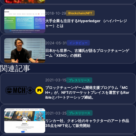
2018-10-29
Blockchain/NFT
大手企業も注目するHyperledger （ハイパーレジ
ャー）とは
2024-05-31
インタビュー
日本から世界へ、古瀬氏が語るブロックチェーンゲ
ーム「XENO」の挑戦
関連記事
2021-03-15
プレスリリース
ブロックチェーンゲーム開発支援プログラム「MC
H+」が、NFTのマーケットプレイスを運営するRar
ibleとパートナーシップ締結。
2021-03-25
プレスリリース
リンカー社、クオン社のキャラクターのアート作品
35点をNFT化して販売開始