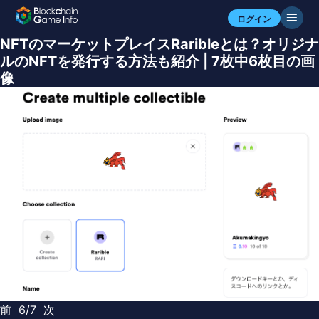
ログイン
NFTのマーケットプレイスRaribleとは？オリジナ
ルのNFTを発行する方法も紹介 | 7枚中6枚目の画
像
前
6/7
次