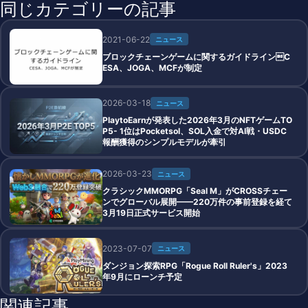
同じカテゴリーの記事
2021-06-22
ニュース
ブロックチェーンゲームに関するガイドラインC
ESA、JOGA、MCFが制定
2026-03-18
ニュース
PlaytoEarnが発表した2026年3月のNFTゲームTO
P5- 1位はPocketsol、SOL入金で対AI戦・USDC
報酬獲得のシンプルモデルが牽引
2026-03-23
ニュース
クラシックMMORPG「Seal M」がCROSSチェー
ンでグローバル展開——220万件の事前登録を経て
3月19日正式サービス開始
2023-07-07
ニュース
ダンジョン探索RPG「Rogue Roll Ruler's」2023
年9月にローンチ予定
関連記事