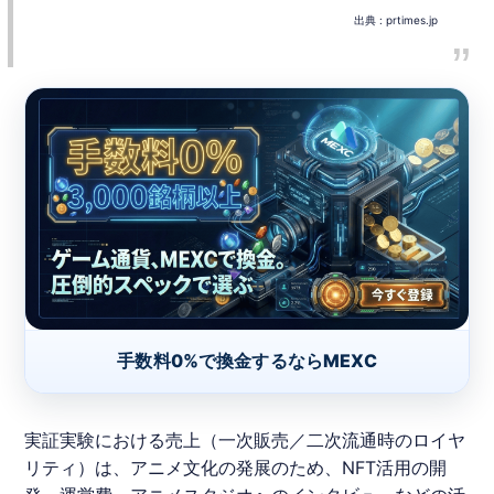
出典 :
prtimes.jp
手数料0%で換金するならMEXC
実証実験における売上（一次販売／二次流通時のロイヤ
リティ）は、アニメ文化の発展のため、
NFT
活用の開