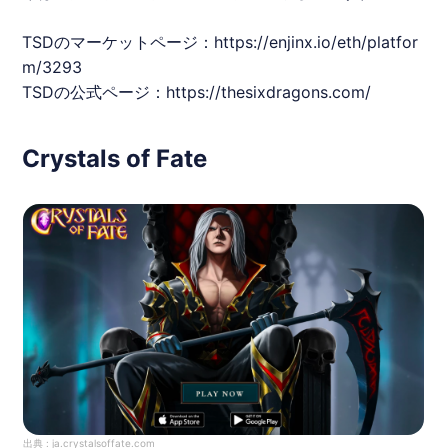
TSDのマーケットページ：
https://enjinx.io/eth/platfor
m/3293
TSDの公式ページ：
https://thesixdragons.com/
Crystals of Fate
出典 :
ja.crystalsoffate.com