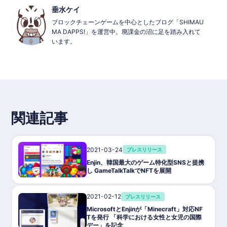
垂水ケイ
ブロックチェーンゲームを中心としたブログ「SHIMAU
MA DAPPS!」を運営中。廃課金の沼に足を踏み入れて
います。
関連記事
2021-03-24
プレスリリース
Enjin、韓国最大のゲーム特化型SNSと提携
し GameTalkTalkでNFTを展開
2021-02-12
プレスリリース
MicrosoftとEnjinが「Minecraft」対応NF
Tを発行 「科学における女性と女児の国際
デー」を記念