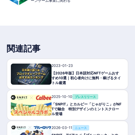
ーンゲーム事業に関わる
・対応デバイス: スマートフォン
・価格: 無料
・2023年11月15日に正式リリース​
・P2E: あり（写真撮影を通じてトークン獲得）
・ブロックチェーン: Polygon
・トークン: SNPITトークン
・NFT: カメラNFT
・提供/開発: チューリンガム、GALLUSYS、ZEAL NOVA DMCC
​・ホワイトペーパーURL: https://wp.snpit.xyz/
関連記事
2023-01-23
ゲーム攻略/紹介
【2026年版】日本語対応NFTゲームおす
すめ10選｜初心者向けに無料・稼げるタイ
トル厳選
2025-10-10
プレスリリース
「SNPIT」とカルビー「じゃがりこ」がNF
Tで融合 特別デザインのミントスクロー
ル登場
2026-03-11
ニュース