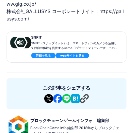
ww.gig.co.jp/
株式会社
GALLUSYS
コーポレートサイト：
https://gall
usys.com/
SNPIT
SNPIT（スナップイット）は、スマートフォンのカメラを活用し
て独自の体験を提供するGame-Fiプラットフォームです。このゲ
ームでは、カメラNFTを使用して写真撮影を行い、撮影を通じて
詳細を見る
webサイトを見る
SNPITトークンを獲得することが可能です​。
◾️ゲーム内容
ユーザーは、カメラNFTを活用して、スマートフォンで撮影した
写真からトークンを獲得できます。Snap to Earnというコンセプ
トが特徴的で、写真撮影を通じてゲーム内での収益を生み出す新
しい形のゲーム体験を提供します​​。
この記事をシェアする
◾️特徴
SNPITは、世界初のSnap to Earn型NFTゲームとして位置づけら
れています。ユーザーはゲーム内で独自のトークンを獲得し、ゲ
ーム体験を通じて仮想通貨の世界に触れることができます​。
◾️基本情報
ブロックチェーンゲームインフォ 編集部
・ゲームタイトル: SNPIT（スナップイット）
BlockChainGame Info 編集部 2018年からブロックチェ
・ジャンル: Game-Fi、NFTゲーム