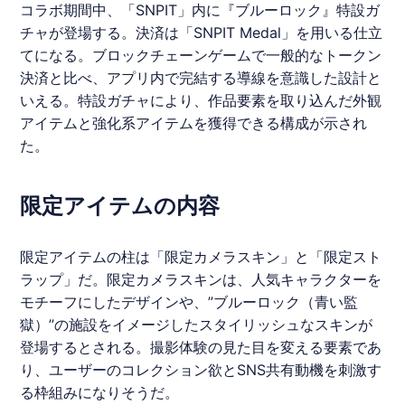
コラボ
期間中、「
SNPIT
」内に『
ブルーロック
』特設ガ
チャが登場する。決済は「
SNPIT
Medal」を用いる仕立
てになる。ブロックチェーンゲームで一般的なトークン
決済と比べ、アプリ内で完結する導線を意識した設計と
いえる。特設ガチャにより、作品要素を取り込んだ外観
アイテムと強化系アイテムを獲得できる構成が示され
た。
限定アイテムの内容
限定アイテムの柱は「限定カメラスキン」と「限定スト
ラップ」だ。限定カメラスキンは、人気キャラクターを
モチーフにしたデザインや、”
ブルーロック
（青い監
獄）”の施設をイメージしたスタイリッシュなスキンが
登場するとされる。撮影体験の見た目を変える要素であ
り、ユーザーのコレクション欲とSNS共有動機を刺激す
る枠組みになりそうだ。