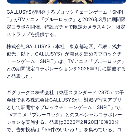
GALLUSYSが開発するブロックチェーンゲーム「SNPI
T」がTVアニメ『ブルーロック』と2026年3月に期間限
定コラボを開催。特設ガチャで限定カメラスキン、限定
ストラップを提供する。
株式会社
GALLUSYS
（本社：東京都港区、代表：浅井
俊光、以下、
GALLUSYS
）が開発を進めるブロックチ
ェーンゲーム「
SNPIT
」は、TVアニメ『
ブルーロック
』
との期間限定
コラボ
レーションを2026年3月に開催する
と発表した。
ギグワークス
株式会社（東証スタンダード 2375）の子
会社である株式会社
GALLUSYS
が、対戦型写真アプリ
として展開するブロックチェーンゲーム「
SNPIT
」で、
TVアニメ『
ブルーロック
』とのスペシャル
コラボ
レー
ションを実施する。発表は2026年2月20日10時00分
で、告知投稿は「55件のいいね！」を集めている。
コ