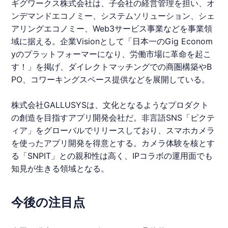
ギグワークス
株式会社は、子会社の経営管理を担い、オ
ンデマンドエコノミー、システムソリューション、シェ
アリングエコノミー、Web3サービス事業などを事業領
域に据える。企業Visionとして「日本一のGig Econom
yのプラットフォーマーになり、労働市場に革命を起こ
す！」を掲げ、ダイレクトマッチングでの商圏構築やB
PO、コワーキングスペース提供などを展開している。
株式会社
GALLUSYS
は、文化となるようなプロダクト
の創造を目指すアプリ開発会社だ。非言語SNS「ピクテ
ィア」をグローバルでリリースしており、スマホカメラ
を使ったアプリ開発を得意とする。カメラ体験を核とす
る「
SNPIT
」との親和性は高く、IP
コラボ
の運用面でも
知見が生きる領域となる。
今後の注目点