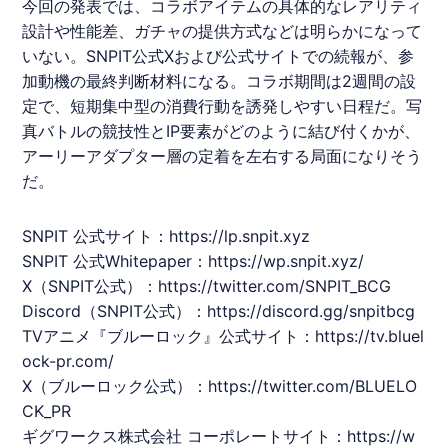
今回の発表では、
コラボ
アイテムの具体的なレアリティ
設計や性能差、ガチャの提供方式などは明らかになって
いない。
SNPIT
公式Xおよび公式サイトでの続報が、参
加動機の最終判断材料になる。
コラボ
期間は2週間の設
定で、短期集中型の消費行動を誘発しやすい日程だ。写
真バトルの競技性とIP要素がどのように結び付くかが、
アーリーアダプター層の定着を左右する局面になりそう
だ。
SNPIT
公式サイト：
https://lp.snpit.xyz
SNPIT
公式Whitepaper：
https://wp.snpit.xyz/
X（
SNPIT
公式）：
https://twitter.com/
SNPIT
_BCG
Discord（
SNPIT
公式）：
https://discord.gg/snpitbcg
TVアニメ『
ブルーロック
』公式サイト：
https://tv.bluel
ock-pr.com/
X（
ブルーロック
公式）：
https://twitter.com/BLUELO
CK_PR
ギグワークス
株式会社 コーポレートサイト：
https://w