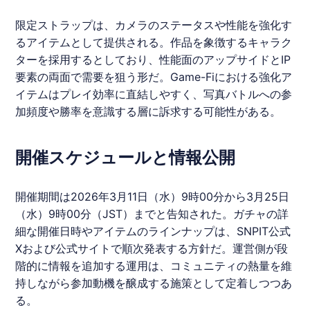
限定ストラップは、カメラのステータスや性能を強化す
るアイテムとして提供される。作品を象徴するキャラク
ターを採用するとしており、性能面のアップサイドとIP
要素の両面で需要を狙う形だ。Game-Fiにおける強化ア
イテムはプレイ効率に直結しやすく、写真バトルへの参
加頻度や勝率を意識する層に訴求する可能性がある。
開催スケジュールと情報公開
開催期間は2026年3月11日（水）9時00分から3月25日
（水）9時00分（JST）までと告知された。ガチャの詳
細な開催日時やアイテムのラインナップは、
SNPIT
公式
Xおよび公式サイトで順次発表する方針だ。運営側が段
階的に情報を追加する運用は、コミュニティの熱量を維
持しながら参加動機を醸成する施策として定着しつつあ
る。