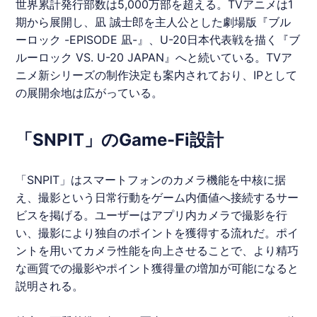
世界累計発行部数は5,000万部を超える。TVアニメは1
期から展開し、凪 誠士郎を主人公とした劇場版『
ブル
ーロック
-EPISODE 凪-』、U-20日本代表戦を描く『
ブ
ルーロック
VS. U-20 JAPAN』へと続いている。TVア
ニメ新シリーズの制作決定も案内されており、IPとして
の展開余地は広がっている。
「SNPIT」のGame-Fi設計
「
SNPIT
」はスマートフォンのカメラ機能を中核に据
え、撮影という日常行動をゲーム内価値へ接続するサー
ビスを掲げる。ユーザーはアプリ内カメラで撮影を行
い、撮影により独自のポイントを獲得する流れだ。ポイ
ントを用いてカメラ性能を向上させることで、より精巧
な画質での撮影やポイント獲得量の増加が可能になると
説明される。