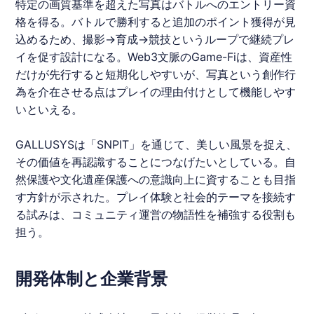
特定の画質基準を超えた写真はバトルへのエントリー資
格を得る。バトルで勝利すると追加のポイント獲得が見
込めるため、撮影→育成→競技というループで継続プレ
イを促す設計になる。Web3文脈のGame-Fiは、資産性
だけが先行すると短期化しやすいが、写真という創作行
為を介在させる点はプレイの理由付けとして機能しやす
いといえる。
GALLUSYS
は「
SNPIT
」を通じて、美しい風景を捉え、
その価値を再認識することにつなげたいとしている。自
然保護や文化遺産保護への意識向上に資することも目指
す方針が示された。プレイ体験と社会的テーマを接続す
る試みは、コミュニティ運営の物語性を補強する役割も
担う。
開発体制と企業背景