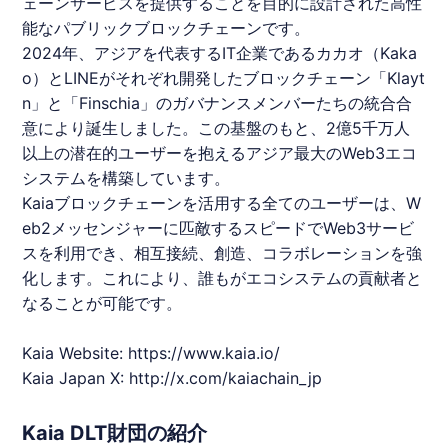
ェーンサービスを提供することを目的に設計された高性
能なパブリックブロックチェーンです。
2024年、アジアを代表するIT企業であるカカオ（Kaka
o）と
LINE
がそれぞれ開発したブロックチェーン「Klayt
n」と「Finschia」のガバナンスメンバーたちの統合合
意により誕生しました。この基盤のもと、2億5千万人
以上の潜在的ユーザーを抱えるアジア最大のWeb3エコ
システムを構築しています。
Kaiaブロックチェーンを活用する全てのユーザーは、W
eb2メッセンジャーに匹敵するスピードでWeb3サービ
スを利用でき、相互接続、創造、コラボレーションを強
化します。これにより、誰もがエコシステムの貢献者と
なることが可能です。
Kaia Website:
https://www.
kaia
.io/
Kaia Japan X:
http://x.com/
kaia
chain_jp
Kaia DLT財団の紹介