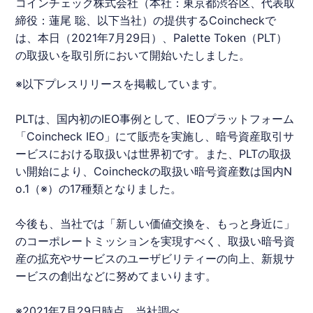
コインチェック株式会社（本社：東京都渋谷区、代表取
締役：蓮尾 聡、以下当社）の提供するCoincheckで
は、本日（2021年7月29日）、Palette Token（PLT）
の取扱いを取引所において開始いたしました。
※以下プレスリリースを掲載しています。
PLT
は、国内初の
IEO
事例として、
IEO
プラットフォーム
「
Coincheck
IEO
」にて販売を実施し、暗号資産取引サ
ービスにおける取扱いは世界初です。また、
PLT
の取扱
い開始により、
Coincheck
の取扱い暗号資産数は国内N
o.1（※）の17種類となりました。
今後も、当社では「新しい価値交換を、もっと身近に」
のコーポレートミッションを実現すべく、取扱い暗号資
産の拡充やサービスのユーザビリティーの向上、新規サ
ービスの創出などに努めてまいります。
※2021年7月29日時点、当社調べ