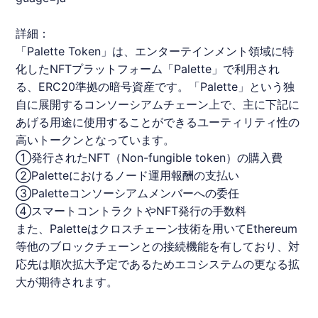
詳細：
「Palette Token」は、エンターテインメント領域に特
化した
NFT
プラットフォーム「Palette」で利用され
る、ERC20準拠の暗号資産です。「Palette」という独
自に展開するコンソーシアムチェーン上で、主に下記に
あげる用途に使用することができるユーティリティ性の
高いトークンとなっています。
①発行された
NFT
（Non-fungible token）の購入費
②Paletteにおけるノード運用報酬の支払い
③Paletteコンソーシアムメンバーへの委任
④スマートコントラクトや
NFT
発行の手数料
また、Paletteはクロスチェーン技術を用いてEthereum
等他の
ブロックチェーン
との接続機能を有しており、対
応先は順次拡大予定であるためエコシステムの更なる拡
大が期待されます。