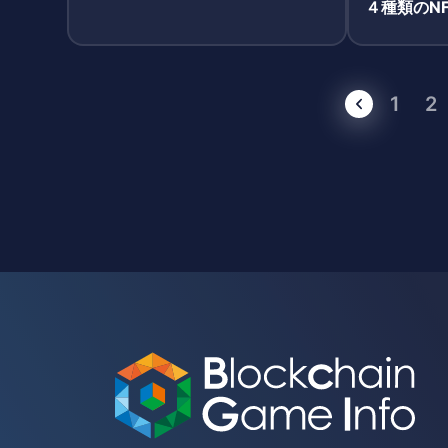
４種類のN
1
2