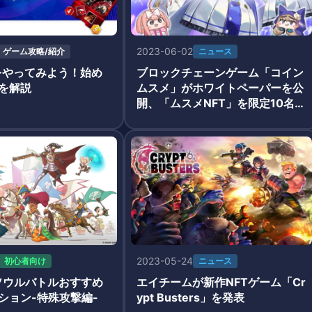
2023-06-02
ゲーム攻略/紹介
ニュース
sをやってみよう！始め
ブロックチェーンゲーム「コイン
を解説
ムスメ」がホワイトペーパーを公
開、「ムスメNFT」を限定10名に
無料配布キャンペーンを開始
2023-05-24
初心者向け
ニュース
ソウルバトルおすすめ
エイチームが新作NFTゲーム「Cr
ション-特殊攻撃編-
ypt Busters」を発表