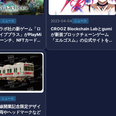
2023-04-04
ニュース
ニュース
ラボ社の新ゲーム「ロ
CROOZ Blockchain Labとgumi
ブプラス」がPlayMi
が新規ブロックチェーンゲーム
ローンチ、NFTカードの
「エルゴスム」の公式サイトをオ
発表
ープン
ニュース
線開業記念限定デザイ
両やヘッドマークなど