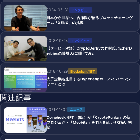
2024-05-31
インタビュー
日本から世界へ、古瀬氏が語るブロックチェーンゲ
ーム「XENO」の挑戦
2018-10-24
インタビュー
【ダービー対談】CryptoDerbyの竹村氏とEtherD
erbiesの藤城氏に聞いてみた
2018-10-29
Blockchain/NFT
大手企業も注目するHyperledger （ハイパーレジ
ャー）とは
関連記事
2021-11-02
ニュース
Coincheck NFT（β版）が「CryptoPunks」の新
プロジェクト「Meebits」を11月9日より取扱い開
始