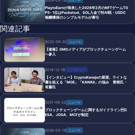
2026-03-18
ニュース
PlaytoEarnが発表した2026年3月のNFTゲームTO
P5- 1位はPocketsol、SOL入金で対AI戦・USDC
報酬獲得のシンプルモデルが牽引
関連記事
2023-09-20
ニュース
【速報】GMOメディアがブロックチェーンゲーム
へ参入
2018-12-18
インタビュー
【インタビュー】CryptoKanojoの展望。ライトな
層を狙える「MOE」「KAWAII」の強み 青樹氏・
有藤氏
2021-06-22
ニュース
ブロックチェーンゲームに関するガイドラインC
ESA、JOGA、MCFが制定
2026-03-18
ニュース