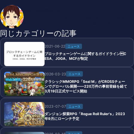
S@dApps理系大生
ブロックチェーンゲームのイベントや通訳も行ったことがある大
学生。 ブロックチェーンゲームについて投稿して行きます！
同じカテゴリーの記事
2021-06-22
ニュース
ブロックチェーンゲームに関するガイドラインC
ESA、JOGA、MCFが制定
2026-03-23
ニュース
クラシックMMORPG「Seal M」がCROSSチェー
ンでグローバル展開——220万件の事前登録を経て
3月19日正式サービス開始
2023-07-07
ニュース
ダンジョン探索RPG「Rogue Roll Ruler's」2023
年9月にローンチ予定