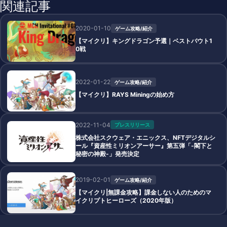
関連記事
2020-01-10
ゲーム攻略/紹介
【マイクリ】キングドラゴン予選｜ベストバウト1
0戦
2022-01-22
ゲーム攻略/紹介
【マイクリ】RAYS Miningの始め方
2022-11-04
プレスリリース
株式会社スクウェア・エニックス、NFTデジタルシ
ール『資産性ミリオンアーサー』第五弾「-閣下と
秘密の神殿-」発売決定
2019-02-01
ゲーム攻略/紹介
【マイクリ|無課金攻略】課金しない人のためのマ
イクリプトヒーローズ（2020年版）