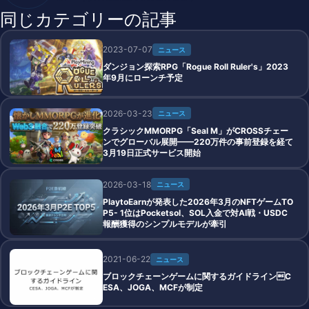
同じカテゴリーの記事
2023-07-07
ニュース
ダンジョン探索RPG「Rogue Roll Ruler's」2023
年9月にローンチ予定
2026-03-23
ニュース
クラシックMMORPG「Seal M」がCROSSチェー
ンでグローバル展開——220万件の事前登録を経て
3月19日正式サービス開始
2026-03-18
ニュース
PlaytoEarnが発表した2026年3月のNFTゲームTO
P5- 1位はPocketsol、SOL入金で対AI戦・USDC
報酬獲得のシンプルモデルが牽引
2021-06-22
ニュース
ブロックチェーンゲームに関するガイドラインC
ESA、JOGA、MCFが制定