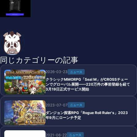
垂水ケイ
ブロックチェーンゲームを中心としたブログ「SHIMAUMA DAP
PS!」を運営中。廃課金の沼に足を踏み入れています。
同じカテゴリーの記事
2026-03-23
ニュース
クラシックMMORPG「Seal M」がCROSSチェー
ンでグローバル展開——220万件の事前登録を経て
3月19日正式サービス開始
2023-07-07
ニュース
ダンジョン探索RPG「Rogue Roll Ruler's」2023
年9月にローンチ予定
2021-06-22
ニュース