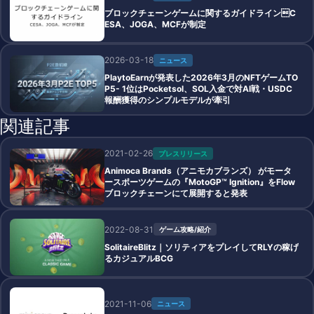
ブロックチェーンゲームに関するガイドラインC
ESA、JOGA、MCFが制定
2026-03-18
ニュース
PlaytoEarnが発表した2026年3月のNFTゲームTO
P5- 1位はPocketsol、SOL入金で対AI戦・USDC
報酬獲得のシンプルモデルが牽引
関連記事
2021-02-26
プレスリリース
Animoca Brands（アニモカブランズ） がモータ
ースポーツゲームの『MotoGP™ Ignition』をFlow
ブロックチェーンにて展開すると発表
2022-08-31
ゲーム攻略/紹介
SolitaireBlitz｜ソリティアをプレイしてRLYの稼げ
るカジュアルBCG
2021-11-06
ニュース