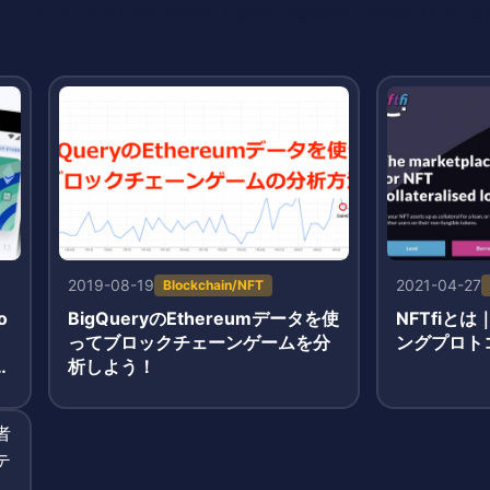
たブログ「SHIMAUMA DAPPS!」を運営中。廃課金の沼に足を踏み入れていま
2019-08-19
2021-04-27
Blockchain/NFT
o
BigQueryのEthereumデータを使
NFTfiと
ってブロックチェーンゲームを分
ングプロト
記
析しよう！