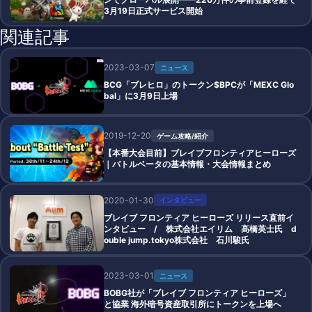
3月19日正式サービス開始
関連記事
2023-03-07
ニュース
BCG「ブレヒロ」のトークン$BPCが「MEXC Glo
bal」に3月9日上場
2019-12-20
ゲーム攻略/紹介
【本番大会目前】ブレイブフロンティアヒーローズ
｜バトルベータの基本情報・大会情報まとめ
2020-01-30
インタビュー
ブレイブ フロンティア ヒーローズ リリース直前イ
ンタビュー / 株式会社エイリム 高橋英士氏 d
ouble jump.tokyo株式会社 石川駿氏
2023-03-01
ニュース
BOBG社が「ブレイブ フロンティア ヒーローズ」
と協業 海外暗号資産取引所にトークンを上場へ