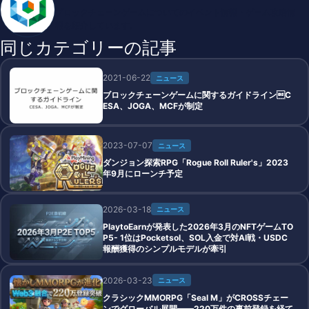
ブロックチェーンゲームについてのイベント情報・ゲーム攻略情
報を紹介しています。
同じカテゴリーの記事
2021-06-22
ニュース
ブロックチェーンゲームに関するガイドラインC
ESA、JOGA、MCFが制定
2023-07-07
ニュース
ダンジョン探索RPG「Rogue Roll Ruler's」2023
年9月にローンチ予定
2026-03-18
ニュース
PlaytoEarnが発表した2026年3月のNFTゲームTO
P5- 1位はPocketsol、SOL入金で対AI戦・USDC
報酬獲得のシンプルモデルが牽引
2026-03-23
ニュース
クラシックMMORPG「Seal M」がCROSSチェー
ンでグローバル展開——220万件の事前登録を経て