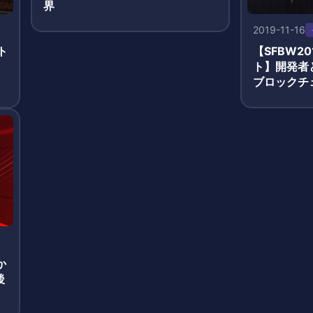
界
2019-11-16
ト
【SFBW2
ト】開発者
ブロックチ
セカンダリ
す
か
後