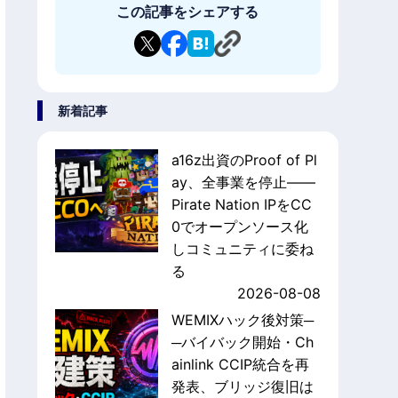
この記事をシェアする
新着記事
a16z出資のProof of Pl
ay、全事業を停止——
Pirate Nation IPをCC
0でオープンソース化
しコミュニティに委ね
る
2026-08-08
WEMIXハック後対策─
─バイバック開始・Ch
ainlink CCIP統合を再
発表、ブリッジ復旧は