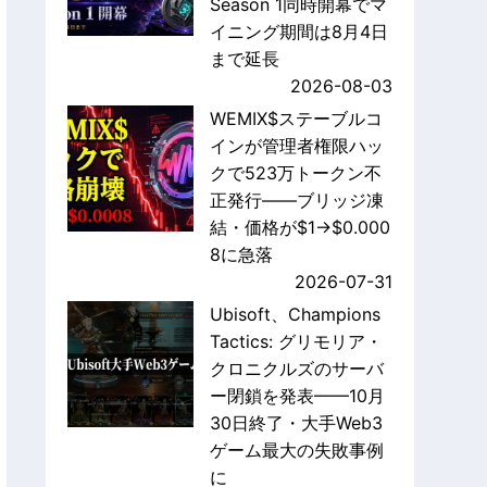
Season 1同時開幕でマ
イニング期間は8月4日
まで延長
2026-08-03
WEMIX$ステーブルコ
インが管理者権限ハッ
クで523万トークン不
正発行——ブリッジ凍
結・価格が$1→$0.000
8に急落
2026-07-31
Ubisoft、Champions
Tactics: グリモリア・
クロニクルズのサーバ
ー閉鎖を発表——10月
30日終了・大手Web3
ゲーム最大の失敗事例
に