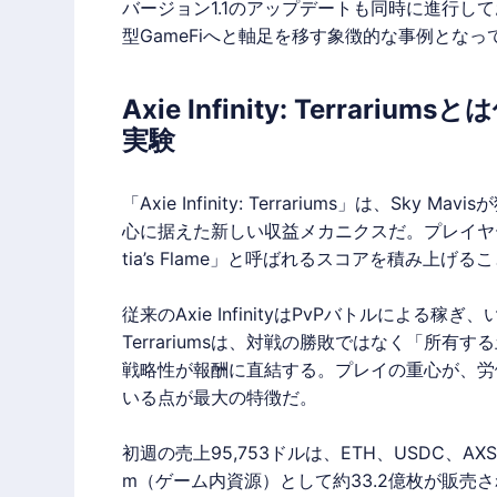
バージョン1.1のアップデートも同時に進行して
型
GameFi
へと軸足を移す象徴的な事例となっ
Axie Infinity: Terrar
実験
「Axie Infinity:
Terrariums
」は、Sky Mavis
心に据えた新しい収益メカニクスだ。プレイヤー
tia’s Flame」と呼ばれるスコアを積み上げ
従来のAxie InfinityはPvPバトルによる稼
Terrariums
は、対戦の勝敗ではなく「所有する
戦略性が報酬に直結する。プレイの重心が、労
いる点が最大の特徴だ。
初週の売上95,753ドルは、ETH、USDC、A
m（ゲーム内資源）として約33.2億枚が販売され