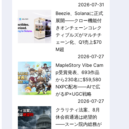
2026-07-31
Beezie、Solanaに正式
展開——クロー機能付
きオンチェーンコレク
ティブルズがマルチチ
ェーン化、Q1売上$70
M超
2026-07-27
MapleStory Vibe Cam
p受賞発表、693作品
から230名に$59,580
NXPC配布——AIで広
がるIP×UGC戦略
2026-07-27
クラリティ法案、8月
休会前通過は絶望的
——スーン院内総務が