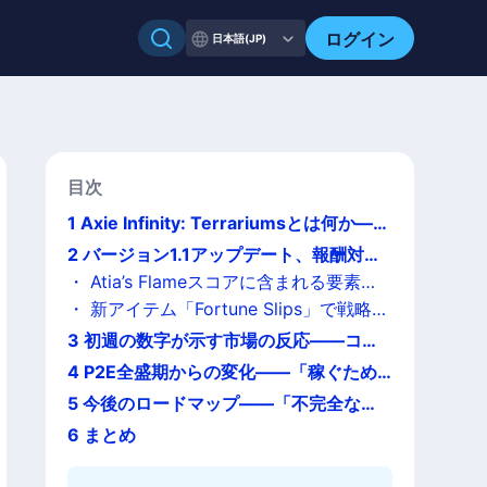
ログイン
日本語(JP)
目次
1
Axie Infinity: Terrariumsとは何か——
「土地経済」型GameFiの新実験
2
バージョン1.1アップデート、報酬対象
を大幅拡張
・
Atia’s Flameスコアに含まれる要素が
拡大
・
新アイテム「Fortune Slips」で戦略性
を追加
3
初週の数字が示す市場の反応——コレ
クティブル取引52万ドル超
4
P2E全盛期からの変化——「稼ぐため
に遊ぶ」から「所有して育てる」へ
5
今後のロードマップ——「不完全な土
地ゲーム」の完成に向けて
6
まとめ