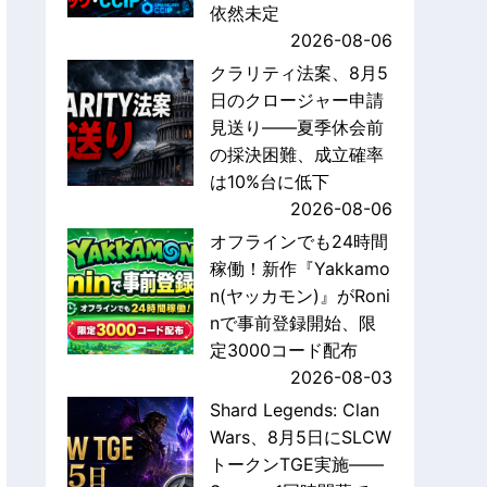
依然未定
2026-08-06
クラリティ法案、8月5
日のクロージャー申請
見送り——夏季休会前
の採決困難、成立確率
は10%台に低下
2026-08-06
オフラインでも24時間
稼働！新作『Yakkamo
n(ヤッカモン)』がRoni
nで事前登録開始、限
定3000コード配布
2026-08-03
Shard Legends: Clan
Wars、8月5日にSLCW
トークンTGE実施——