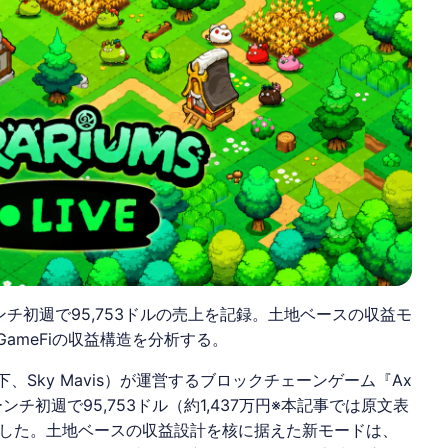
ms」がローンチ初週で95,753ドルの売上を記録。土地ベースの収益モ
GameFiの収益構造を分析する。
下、Sky Mavis）が運営するブロックチェーンゲーム『Ax
ンチ初週で95,753ドル（約1,437万円※本記事では原文表
した。土地ベースの収益設計を核に据えた新モードは、