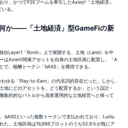
おり、かつてP2Eブームを牽引したAxieが「土地経済」
ている。
iumsとは何か——「土地経済」型GameFiの新
が独自Layer1「Ronin」上で展開する、土地（Land）を中
はAxieや関連アセットを自身の土地区画に配置し、「A
ることで、報酬トークン「bAXS」を獲得できる。
ぎ、いわゆる「Play-to-Earn」の代名詞的存在だった。しかし
土地にどのアセットを、どう配置するか」という設計・
働集約的なバトルから資産運用的な土地経営へと移って
XS、bAXSといった複数トークンで支払われており、Luniu
た。土地区画は16,886プロットのうち52.8％が既にア