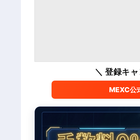
＼ 登録キ
MEXC