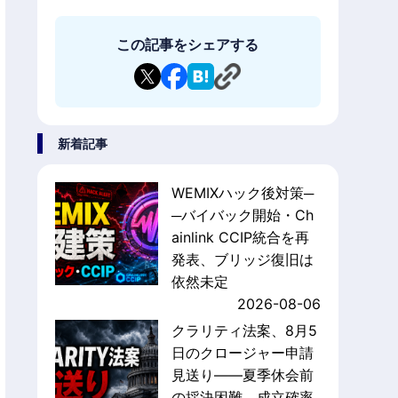
プトヒーローズの始め方
この記事をシェアする
新着記事
WEMIXハック後対策─
─バイバック開始・Ch
ainlink CCIP統合を再
発表、ブリッジ復旧は
依然未定
2026-08-06
クラリティ法案、8月5
日のクロージャー申請
見送り——夏季休会前
の採決困難、成立確率