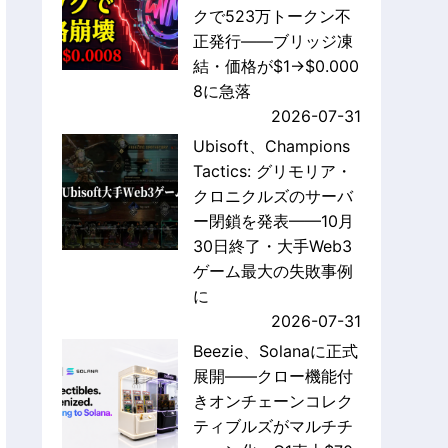
クで523万トークン不
正発行——ブリッジ凍
結・価格が$1→$0.000
8に急落
2026-07-31
Ubisoft、Champions
Tactics: グリモリア・
クロニクルズのサーバ
ー閉鎖を発表——10月
30日終了・大手Web3
ゲーム最大の失敗事例
に
2026-07-31
Beezie、Solanaに正式
展開——クロー機能付
きオンチェーンコレク
ティブルズがマルチチ