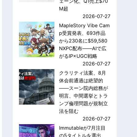
ェーン化、Q1売上$70
M超
2026-07-27
MapleStory Vibe Cam
p受賞発表、693作品
から230名に$59,580
NXPC配布——AIで広
がるIP×UGC戦略
2026-07-27
クラリティ法案、8月
休会前通過は絶望的
——スーン院内総務が
明言、中間選挙とトラ
ンプ倫理問題が規制立
法を阻む
2026-07-27
Immutableが7月注目
の5タイトルを選出