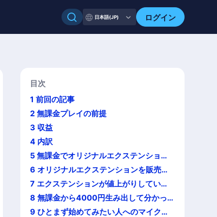
ログイン
日本語(JP)
目次
1
前回の記事
2
無課金プレイの前提
3
収益
4
内訳
5
無課金でオリジナルエクステンション
を獲得しやすい方法。
6
オリジナルエクステンションを販売す
る方法
7
エクステンションが値上がりしてい
る？
8
無課金から4000円生み出して分かっ
たこと
9
ひとまず始めてみたい人へのマイクリ