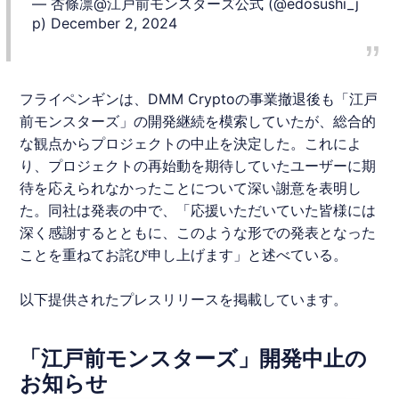
— 杏條凛@江戸前モンスターズ公式 (@edosushi_j
p)
December 2, 2024
フライペンギン
は、
DMM
Cryptoの事業撤退後も「
江戸
前モンスターズ
」の開発継続を模索していたが、総合的
な観点からプロジェクトの中止を決定した。これによ
り、プロジェクトの再始動を期待していたユーザーに期
待を応えられなかったことについて深い謝意を表明し
た。同社は発表の中で、「応援いただいていた皆様には
深く感謝するとともに、このような形での発表となった
ことを重ねてお詫び申し上げます」と述べている。
以下提供されたプレスリリースを掲載しています。
「江戸前モンスターズ」開発中止の
お知らせ