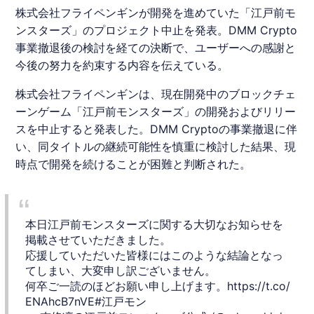
株式会社フライペンギンが開発を進めていた「江戸前モ
ンスターズ」のプロジェクト中止を発表。DMM Crypto
事業撤退後の検討を経ての決断で、ユーザーへの感謝と
今後の努力を約束する内容を伝えている。
株式会社
フライペンギン
は、現在開発中のブロックチェ
ーンゲーム「
江戸前モンスターズ
」の開発およびリリー
スを中止すると発表した。
DMM
Cryptoの事業撤退に伴
い、同タイトルの継続可能性を慎重に検討した結果、現
時点で開発を続けることが困難と判断された。
本日江戸前モンスターズに関する大切なお知らせを
掲載させていただきました。
応援していただいた皆様にはこのような結論となっ
てしまい、大変申し訳ございません。
何卒ご一読のほどお願い申し上げます。
https://t.co/
ENAhcB7nVE
#江戸モン