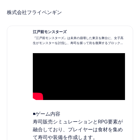
株式会社
フライペンギン
江戸前モンスターズ
『江戸前モンスターズ』は未来の崩壊した東京を舞台に、女子高
生がモンスターを討伐し、寿司を握って街を復興するブロックチ
ェーンゲームです。
◾️ゲーム内容
寿司販売シミュレーションとRPG要素が
融合しており、プレイヤーは食材を集め
て寿司や装備を作成します。