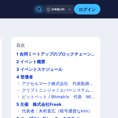
ログイン
日本語(JP)
目次
1
合同ミートアップのブロックチェーン
ゲームナイトが開催されます。
2
イベント概要
3
イベントスケジュール
4
登壇者
・
アクセルマーク株式会社 代表取締役
社長 尾下 順治
・
クリプトニンジャ / エバーシステム株
式会社 代表取締役CEO 石田 陽之
・
ビットペット / Bitmatrix 代表 Mic
hael Chung
5
主催 株式会社Freek
・
代表者：木村直広（暗号通貨なkim）