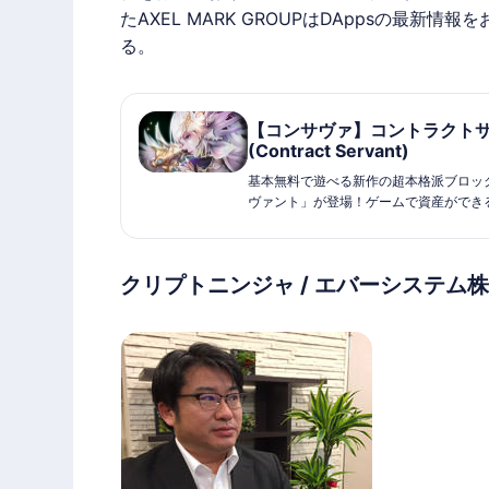
たAXEL MARK GROUPはDAppsの最
る。
【コンサヴァ】コントラクトサー
(Contract Servant)
基本無料で遊べる新作の超本格派ブロッ
ヴァント」が登場！ゲームで資産ができ
◆ゲーム紹介◆
サーヴァントと呼ばれるキャラクターカ
クリプトニンジャ / エバーシステム
ームです。
サーヴァントには、コモンサーヴァント
ークンサーヴァントはブロックチェーン
またトークンサーヴァントは例え同じ絵
パラメーターの個体は存在しません。
毎週月曜日から開催されているリーグバ
い合い、一週間の開催期間を経て、
トークンサーヴァントや豪華アイテムな