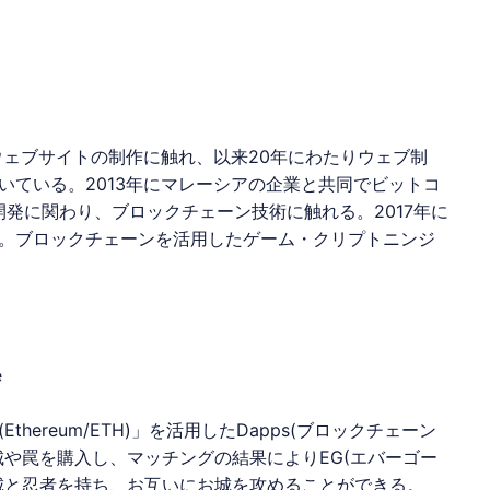
ヴァントは、NFT（非代替性のトーク
ット機能でのユーザー間取引により暗
ることも可能です！
売買、また他ユーザーへの譲渡などはで
ウェブサイトの制作に触れ、以来20年にわたりウェブ制
いている。2013年にマレーシアの企業と共同でビットコ
開発に関わり、ブロックチェーン技術に触れる。2017年に
。ブロックチェーンを活用したゲーム・
クリプトニンジ
e
hereum/ETH)」を活用したDapps(ブロックチェーン
や罠を購入し、マッチングの結果によりEG(エバーゴー
城と忍者を持ち、お互いにお城を攻めることができる。