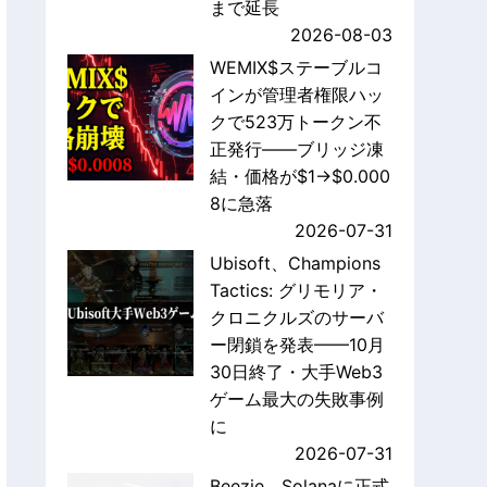
まで延長
2026-08-03
WEMIX$ステーブルコ
インが管理者権限ハッ
クで523万トークン不
正発行——ブリッジ凍
結・価格が$1→$0.000
8に急落
2026-07-31
Ubisoft、Champions
Tactics: グリモリア・
クロニクルズのサーバ
ー閉鎖を発表——10月
30日終了・大手Web3
ゲーム最大の失敗事例
に
2026-07-31
Beezie、Solanaに正式