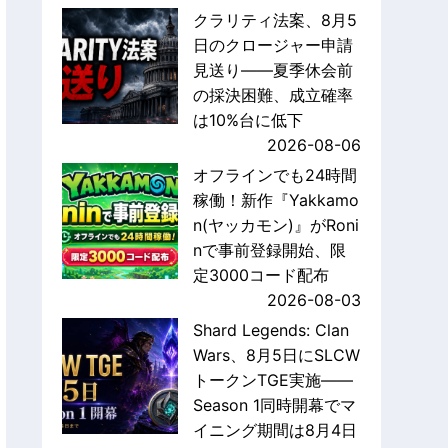
クラリティ法案、8月5
日のクロージャー申請
見送り——夏季休会前
の採決困難、成立確率
は10%台に低下
2026-08-06
オフラインでも24時間
稼働！新作『Yakkamo
n(ヤッカモン)』がRoni
nで事前登録開始、限
定3000コード配布
2026-08-03
Shard Legends: Clan
Wars、8月5日にSLCW
トークンTGE実施——
Season 1同時開幕でマ
イニング期間は8月4日