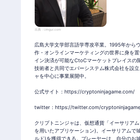
▼ゲームプレイで資産を作ろう！
リーグ報酬などで獲得したトークンサー
ン）として、自分の資産になります。
獲得したトークンサーヴァントはマーケ
号資産のイーサリアム（ETH）と交換す
出典 :
i.imgur.com
※コモンサーヴァントはマーケットでの
きません。
広島大学文学部言語学専攻卒業。1995年から
作・オンラインマーケティングの世界に身を置
イン決済が可能なCtoCマーケットプレイスの
技術者と共同でエバーシステム株式会社を設立
ャ
を中心に事業展開中。
公式サイト：
https://cryptoninjagame.com/
twitter：
https://twitter.com/cryptoninjagam
クリプトニンジャ
は、仮想通貨「イーサリアム(Et
を用いたアプリケーション)。イーサリアムで城
ルド)を獲得できる。プレーヤーは、自分のお