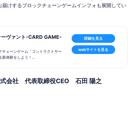
新情報をお届けするブロックチェーンゲームインフォも展開してい
ヴァント-CARD GAME-
詳細を見る
webサイトを見る
クチェーンゲーム「コントラクトサー
る新体験をしよう！
ードによる陣形タクティカルバトルゲ
株式会社 代表取締役CEO 石田 陽之
とトークンサーヴァントが存在し、ト
上で管理されています。
柄のサーヴァントでも一つとして同じ
トルで世界中のプレイヤーと順位を競
ど魅力的な報酬を獲得しよう！！