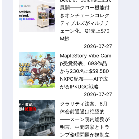
展開——クロー機能付
きオンチェーンコレク
ティブルズがマルチチ
ェーン化、Q1売上$70
M超
2026-07-27
MapleStory Vibe Cam
p受賞発表、693作品
から230名に$59,580
NXPC配布——AIで広
がるIP×UGC戦略
2026-07-27
クラリティ法案、8月
休会前通過は絶望的
——スーン院内総務が
明言、中間選挙とトラ
ンプ倫理問題が規制立