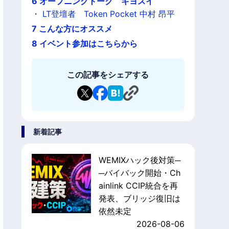
6
オープニングトーク キヨスイ
・
LT登壇者 Token Pocket 中村 昂平
7
こんな方にオススメ
8
イベント参加はこちらから
この記事をシェアする
新着記事
WEMIXハック後対策─
─バイバック開始・Ch
ainlink CCIP統合を再
発表、ブリッジ復旧は
依然未定
2026-08-06