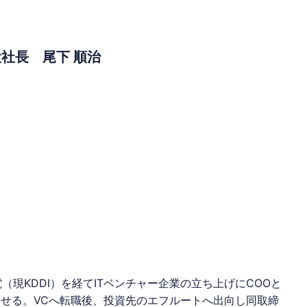
社長 尾下 順治
現KDDI）を経てITベンチャー企業の立ち上げにCOOと
させる。VCへ転職後、投資先のエフルートへ出向し同取締