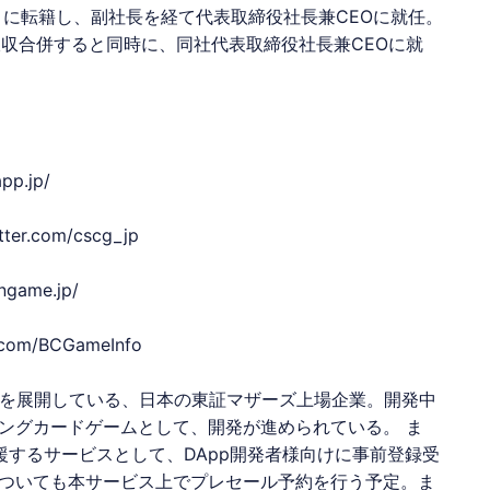
トに転籍し、副社長を経て代表取締役社長兼CEOに就任。
収合併すると同時に、同社代表取締役社長兼CEOに就
app.jp/
itter.com/cscg_jp
ingame.jp/
er.com/BCGameInfo
む3事業を展開している、日本の東証マザーズ上場企業。開発中
ングカードゲームとして、開発が進められている。 ま
支援するサービスとして、DApp開発者様向けに事前登録受
ついても本サービス上でプレセール予約を行う予定。ま