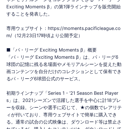
Exciting Moments β」の第1弾ラインナップを販売開始
することを発表した。
専用ウェブサイト：
https://moments.pacificleague.co
m/
（12月23日17時頃より公開予定）
■「
パ・リーグ
Exciting Moments β」概要
「
パ・リーグ
Exciting Moments β」は、
パ・リーグ
6
球団の記憶に残る名場面やメモリアルシーンを捉えた動
画コンテンツを自分だけのコレクションとして保有でき
る
パ・リーグ
6球団公式のサービス。
初期ラインナップ「Series 1 - ’21 Season Best Player
s」は、2021シーズンで活躍した選手を中心に計18プレ
ーを収録。シーンや選手に応じて、★の個数でレアリテ
ィが付いており、専用ウェブサイトで簡単に購入でき
る。通常の試合の公式映像は、ダウンロード等は禁止さ