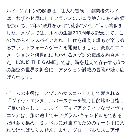
ルイ･ヴィトン
の起源は、壮大な冒険──創業者のルイ
は、わずか14歳にしてフランスのジュラ地方にある故郷
を旅立ち、2年の歳月をかけて徒歩でパリに辿り着きま
した。メゾンでは、ルイの生誕200周年を記念して、こ
の旅からインスパイアされ、世代を超えて誰もが楽しめ
るプラットフォーム
ゲーム
を開発しました。高度なアニ
メーションと何世紀にもわたるメゾンの伝統を融合させ
た「LOUIS THE GAME」では、時を超えて存在する6つ
の架空の世界を舞台に、アクション満載の冒険が繰り広
げられます。
ゲーム
の主役は、メゾンのマスコットとして愛される
「ヴィヴィエンヌ」。バースデーを祝う目的地を目指し
て長い旅をします。スピーディでアクティブなヴィヴィ
エンヌは、旅の途上でモノグラム･キャンドルをできる
だけ多く集め、各レベルに到達するためのキーも手に入
れなければなりません。また、グローバルなスコアボー