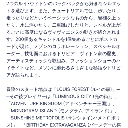
2つの
ルイ･ヴィトン
のバックパックから好きなシルエッ
トを選びます。また、チュートリアルでは、歩いたり、
走ったりなどというベーシックなものから、岩棚を上っ
たり、水に浮いたり、二重跳びしたりと、レベルが上が
るごとに高度になるヴィヴィエンヌの動きが紹介されま
す。200個あるキャンドルを1個集めるごとにポストカ
ードが現れ、メゾンのコラボレーション、スペシャルオ
ーダー、技術面におけるトリビア、ヴィトン家の歴史、
アーティスティックな取組み、ファッションショーのハ
イライトなど、メゾンに纏わるさまざまな秘話やトリビ
アが語られます。
冒険のスタート地点は「LOUIS FOREST (ルイの森)」─
─その後プレイヤーは「LUMINOUS CITY (光の街)」、
「ADVENTURE KINGDOM (アドベンチャー王国)」、
「MONOGRAM ISLAND (モノグラム･アイランド)」、
「SUNSHINE METROPOLIS (サンシャイン･メトロポリ
ス)」、「BIRTHDAY EXTRAVAGANZA (バースデーの祭