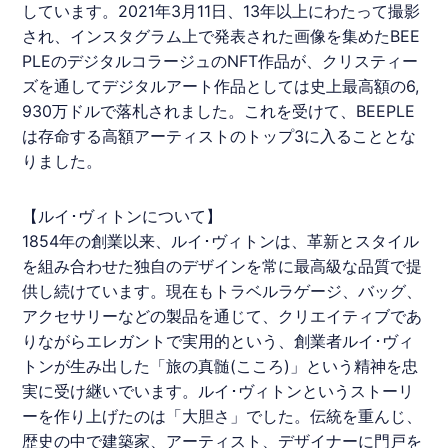
しています。2021年3月11日、13年以上にわたって撮影
され、インスタグラム上で発表された画像を集めたBEE
PLEのデジタルコラージュの
NFT
作品が、クリスティー
ズを通してデジタルアート作品としては史上最高額の6,
930万ドルで落札されました。これを受けて、BEEPLE
は存命する高額アーティストのトップ3に入ることとな
りました。
【
ルイ･ヴィトン
について】
1854年の創業以来、
ルイ･ヴィトン
は、革新とスタイル
を組み合わせた独自のデザインを常に最高級な品質で提
供し続けています。現在もトラベルラゲージ、バッグ、
アクセサリーなどの製品を通じて、クリエイティブであ
りながらエレガントで実用的という、創業者
ルイ･ヴィ
トン
が生み出した「旅の真髄(こころ)」という精神を忠
実に受け継いでいます。
ルイ･ヴィトン
というストーリ
ーを作り上げたのは「大胆さ」でした。伝統を重んじ、
歴史の中で建築家、アーティスト、デザイナーに門戸を