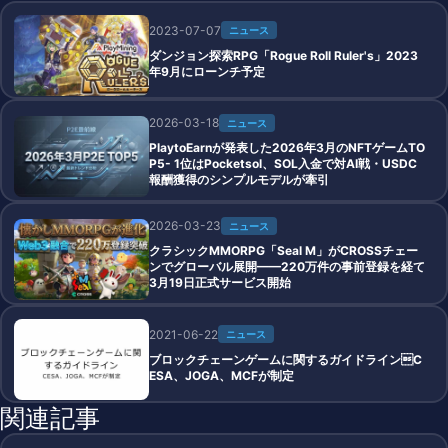
2023-07-07
ニュース
ダンジョン探索RPG「Rogue Roll Ruler's」2023
年9月にローンチ予定
2026-03-18
ニュース
PlaytoEarnが発表した2026年3月のNFTゲームTO
P5- 1位はPocketsol、SOL入金で対AI戦・USDC
報酬獲得のシンプルモデルが牽引
2026-03-23
ニュース
クラシックMMORPG「Seal M」がCROSSチェー
ンでグローバル展開——220万件の事前登録を経て
3月19日正式サービス開始
2021-06-22
ニュース
ブロックチェーンゲームに関するガイドラインC
ESA、JOGA、MCFが制定
関連記事