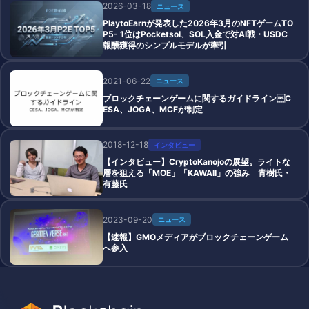
2026-03-18
ニュース
PlaytoEarnが発表した2026年3月のNFTゲームTO
P5- 1位はPocketsol、SOL入金で対AI戦・USDC
報酬獲得のシンプルモデルが牽引
2021-06-22
ニュース
ブロックチェーンゲームに関するガイドラインC
ESA、JOGA、MCFが制定
2018-12-18
インタビュー
【インタビュー】CryptoKanojoの展望。ライトな
層を狙える「MOE」「KAWAII」の強み 青樹氏・
有藤氏
2023-09-20
ニュース
【速報】GMOメディアがブロックチェーンゲーム
へ参入