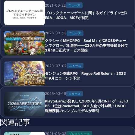
2021-06-22
ニュース
ブロックチェーンゲームに関するガイドラインC
ESA、JOGA、MCFが制定
2026-03-23
ニュース
クラシックMMORPG「Seal M」がCROSSチェー
ンでグローバル展開——220万件の事前登録を経て
3月19日正式サービス開始
2023-07-07
ニュース
ダンジョン探索RPG「Rogue Roll Ruler's」2023
年9月にローンチ予定
2026-03-18
ニュース
PlaytoEarnが発表した2026年3月のNFTゲームTO
P5- 1位はPocketsol、SOL入金で対AI戦・USDC
報酬獲得のシンプルモデルが牽引
関連記事
2021-03-08
プレスリリース