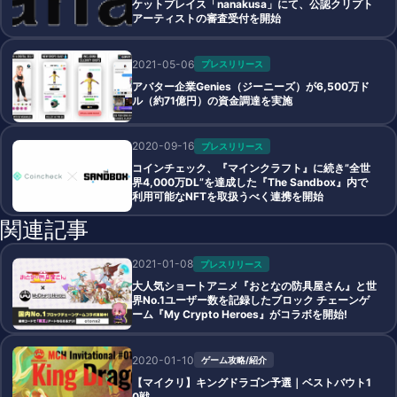
ケットプレイス「nanakusa」にて、公認クリプト
アーティストの審査受付を開始
2021-05-06
プレスリリース
アバター企業Genies（ジーニーズ）が6,500万ド
ル（約71億円）の資金調達を実施
2020-09-16
プレスリリース
コインチェック、『マインクラフト』に続き”全世
界4,000万DL”を達成した『The Sandbox』内で
利用可能なNFTを取扱うべく連携を開始
関連記事
2021-01-08
プレスリリース
大人気ショートアニメ『おとなの防具屋さん』と世
界No.1ユーザー数を記録したブロック チェーンゲ
ーム『My Crypto Heroes』がコラボを開始!
2020-01-10
ゲーム攻略/紹介
【マイクリ】キングドラゴン予選｜ベストバウト1
0戦