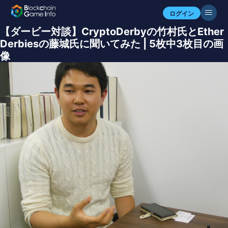
ログイン
【ダービー対談】CryptoDerbyの竹村氏とEther
Derbiesの藤城氏に聞いてみた | 5枚中3枚目の画
像