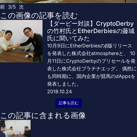
前
3/5
次
この画像の記事を読む
【ダービー対談】CryptoDerby
の竹村氏とEtherDerbiesの藤城
氏に聞いてみた
10月9日にEtherDerbiesのβ版リリース
を発表した株式会社atmosphereと、 10
月11日にCryptoDerbyのプリセールを発
表した株式会社プラチナエッグ。 偶然に
も同時期に、国内企業が競馬のdAppsを
発表しました。
2018.10.24
記事を読む
この記事に含まれる画像