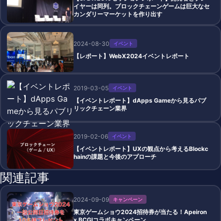
イヤーは同列。ブロックチェーンゲームは巨大なセ
カンダリーマーケットを作り出す
2024-08-30
イベント
【レポート】WebX2024イベントレポート
2019-03-05
イベント
【イベントレポート】dApps Gameから見るパブ
リックチェーン業界
2019-02-06
イベント
【イベントレポート】UXの観点から考えるBlockc
hainの課題と今後のアプローチ
関連記事
2024-09-09
キャンペーン
東京ゲームショウ2024招待券が当たる！Apeiron
x BCGIコラボキャンペーン