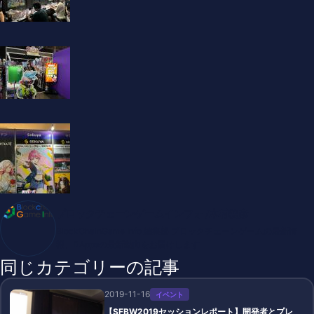
ブロックチェーンゲームインフォ /木村義彦
BlockChainGame Info 編集部 ブロックチェーンゲームの最新情
報、DAppsの最新動向をお届けします
同じカテゴリーの記事
2019-11-16
イベント
【SFBW2019セッションレポート】開発者とプレ