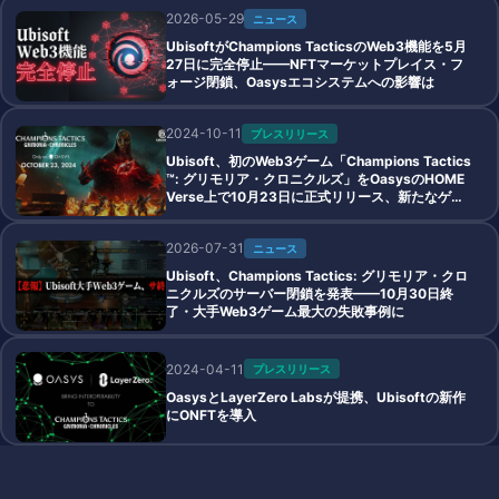
2026-05-29
ニュース
UbisoftがChampions TacticsのWeb3機能を5月
27日に完全停止——NFTマーケットプレイス・フ
ォージ閉鎖、Oasysエコシステムへの影響は
2024-10-11
プレスリリース
Ubisoft、初のWeb3ゲーム「Champions Tactics
™: グリモリア・クロニクルズ」をOasysのHOME
Verse上で10月23日に正式リリース、新たなゲー
ム体験でWeb3市場への参入を強化
2026-07-31
ニュース
Ubisoft、Champions Tactics: グリモリア・クロ
ニクルズのサーバー閉鎖を発表——10月30日終
了・大手Web3ゲーム最大の失敗事例に
2024-04-11
プレスリリース
OasysとLayerZero Labsが提携、Ubisoftの新作
にONFTを導入