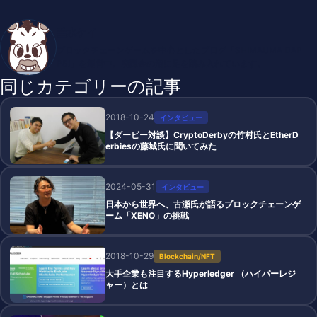
垂水ケイ
ブロックチェーンゲームを中心としたブログ「SHIMAUMA DAP
PS!」を運営中。廃課金の沼に足を踏み入れています。
同じカテゴリーの記事
2018-10-24
インタビュー
【ダービー対談】CryptoDerbyの竹村氏とEtherD
erbiesの藤城氏に聞いてみた
2024-05-31
インタビュー
日本から世界へ、古瀬氏が語るブロックチェーンゲ
ーム「XENO」の挑戦
2018-10-29
Blockchain/NFT
大手企業も注目するHyperledger （ハイパーレジ
ャー）とは