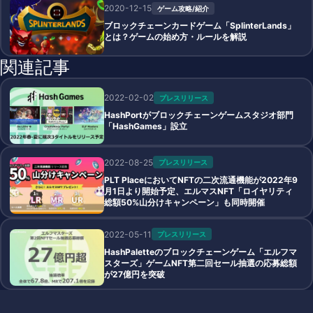
2020-12-15
ゲーム攻略/紹介
ブロックチェーンカードゲーム「SplinterLands」
とは？ゲームの始め方・ルールを解説
関連記事
2022-02-02
プレスリリース
HashPortがブロックチェーンゲームスタジオ部門
「HashGames」設立
2022-08-25
プレスリリース
PLT PlaceにおいてNFTの二次流通機能が2022年9
月1日より開始予定、エルマスNFT「ロイヤリティ
総額50%山分けキャンペーン」も同時開催
2022-05-11
プレスリリース
HashPaletteのブロックチェーンゲーム「エルフマ
スターズ」ゲームNFT第二回セール抽選の応募総額
が27億円を突破