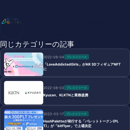
ブロックチェーンゲームインフォ /木村義彦
BlockChainGame Info 編集部 ブロックチェーンゲームの最新情
報、DAppsの最新動向をお届けします
同じカテゴリーの記事
2022-08-04
プレスリリース
「LoveAddictedGirls」がAR 3DフィギュアNFT
に
2022-08-03
プレスリリース
Kyuzan、KLKTNと業務提携
2023-03-17
プレスリリース
HashPaletteが発行する「パレットトークン(PL
T)」が「bitFlyer」で上場決定