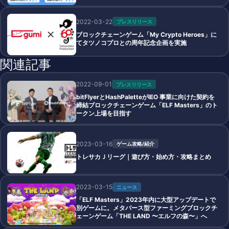
2022-03-22
プレスリリース
ブロックチェーンゲーム「My Crypto Heroes」に
てタツノコプロとの周年記念企画を実施
関連記事
2022-09-01
プレスリリース
bitFlyerとHashPaletteがIEO 事業に向けた契約を
締結ブロックチェーンゲーム「ELF Masters」のト
ークン上場を目指す
2023-03-16
ゲーム攻略/紹介
トレサカＪリーグ｜遊び方・始め方・攻略まとめ
2023-03-15
ニュース
「ELF Masters」2023年内に大型アップデートで
別ゲームに。メタバース型ファーミングブロックチ
ェーンゲーム「THE LAND 〜エルフの森〜」へ