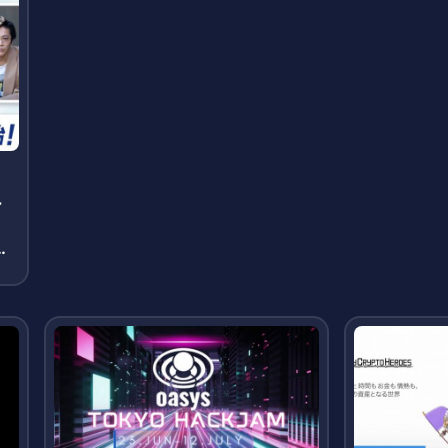
ー
録
氏