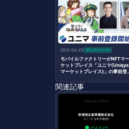
2021-04-23
プレスリリース
モバイルファクトリーがNFTマ
ケットプレイス「ユニマ(Uniqys
マーケットプレイス)」の事前登
開始 駅トークン、でんこトレ
カ、杉田陽平氏アート、 山口周
関連記事
書籍をNFT化