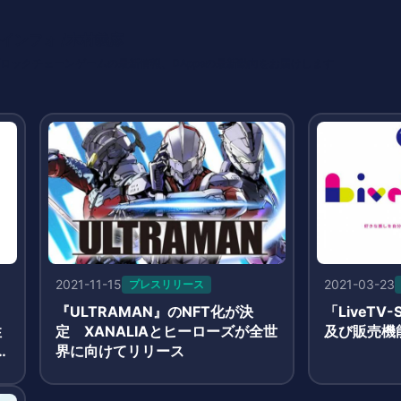
インフォ /木村義彦
o 編集部 ブロックチェーンゲームの最新情報、DAppsの最新動向をお届けします
2021-11-15
2021-03-23
プレスリリース
『ULTRAMAN』のNFT化が決
「LiveTV
性
定 XANALIAとヒーローズが全世
及び販売機
下
界に向けてリリース