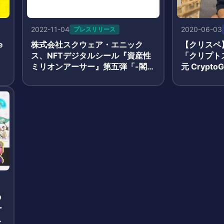
2022-11-04
2020-06-03
プレスリリース
e
株式会社スクウェア・エニック
【クリスペ
ス、NFTデジタルシール『資産性
「クリプト
作
ミリオンアーサー』第五弾「-閣下
元 Crypt
布
と秘密の神殿-」発売決定
Mインタビ
の
ー
ゲ