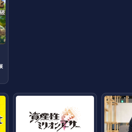
」
展
て