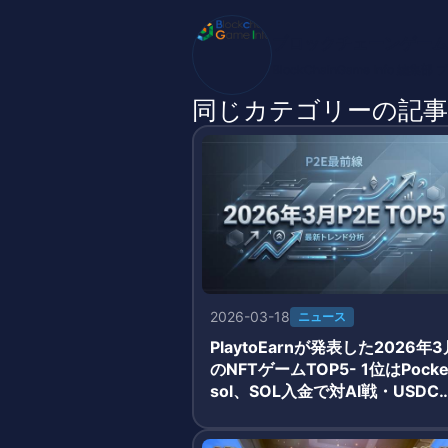
ブロックチェーンゲーム
BlockChainGame Inf
同じカテゴリーの記事
2026-03-18
ニュース
PlaytoEarnが発表した2026年3
のNFTゲームTOP5- 1位はPocke
sol、SOL入金で対AI戦・USDC
酬獲得のシンプルモデルが牽引