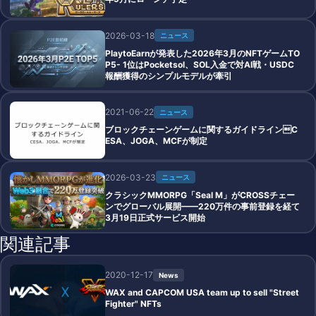
2026-03-18
ニュース
PlaytoEarnが発表した2026年3月のNFTゲームTO
P5- 1位はPocketsol、SOL入金で対AI戦・USDC
報酬獲得のシンプルモデルが牽引
2021-06-22
ニュース
ブロックチェーンゲームに関するガイドラインC
ESA、JOGA、MCFが制定
2026-03-23
ニュース
クラシックMMORPG「Seal M」がCROSSチェー
ンでグローバル展開——220万件の事前登録を経て
3月19日正式サービス開始
関連記事
2020-12-17
News
WAX and CAPCOM USA team up to sell "Street
Fighter" NFTs