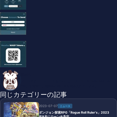
垂水ケイ
ブロックチェーンゲームを中心としたブログ「SHIMAUMA DAP
PS!」を運営中。廃課金の沼に足を踏み入れています。
同じカテゴリーの記事
2023-07-07
ニュース
ダンジョン探索RPG「Rogue Roll Ruler's」2023
年9月にローンチ予定