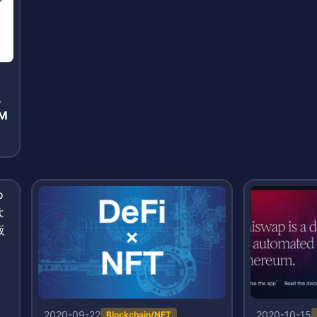
る
M
1
2020-09-22
2020-10-15
Blockchain/NFT