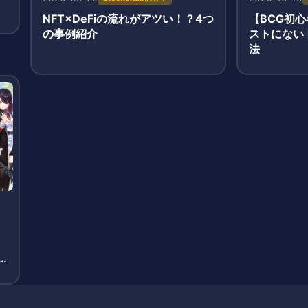
」
NFT×DeFiの流れがアツい！？4つ
【BCG初心
の事例紹介
ストにない
法
ス