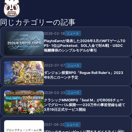
ブロックチェーンゲームを中心としたブログ「SHIMAUMA DAP
PS!」を運営中。廃課金の沼に足を踏み入れています。
同じカテゴリーの記事
2026-03-18
ニュース
PlaytoEarnが発表した2026年3月のNFTゲームTO
P5- 1位はPocketsol、SOL入金で対AI戦・USDC
報酬獲得のシンプルモデルが牽引
2023-07-07
ニュース
ダンジョン探索RPG「Rogue Roll Ruler's」2023
年9月にローンチ予定
2026-03-23
ニュース
クラシックMMORPG「Seal M」がCROSSチェー
ンでグローバル展開——220万件の事前登録を経て
3月19日正式サービス開始
2021-06-22
ニュース
ブロックチェーンゲームに関するガイドラインC