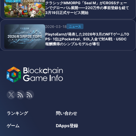
クラシックMMORPG「Seal M」がCROSSチェー
ンでグローバル展開——220万件の事前登録を経て
3月19日正式サービス開始
2026-03-18
ニュース
PlaytoEarnが発表した2026年3月のNFTゲームTO
P5- 1位はPocketsol、SOL入金で対AI戦・USDC
報酬獲得のシンプルモデルが牽引
ランキング
問い合わせ
ゲーム
DApps登録