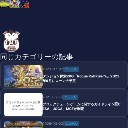
垂水ケイ
ブロックチェーンゲームを中心としたブログ「SHIMAUMA DAP
PS!」を運営中。廃課金の沼に足を踏み入れています。
同じカテゴリーの記事
2023-07-07
ニュース
ダンジョン探索RPG「Rogue Roll Ruler's」2023
年9月にローンチ予定
2021-06-22
ニュース
ブロックチェーンゲームに関するガイドラインC
ESA、JOGA、MCFが制定
2026-03-23
ニュース