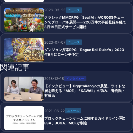
2026-03-23
ニュース
クラシックMMORPG「Seal M」がCROSSチェー
ンでグローバル展開——220万件の事前登録を経て
3月19日正式サービス開始
2023-07-07
ニュース
ダンジョン探索RPG「Rogue Roll Ruler's」2023
年9月にローンチ予定
関連記事
2018-12-18
インタビュー
【インタビュー】CryptoKanojoの展望。ライトな
層を狙える「MOE」「KAWAII」の強み 青樹氏・
有藤氏
2021-06-22
ニュース
ブロックチェーンゲームに関するガイドラインC
ESA、JOGA、MCFが制定