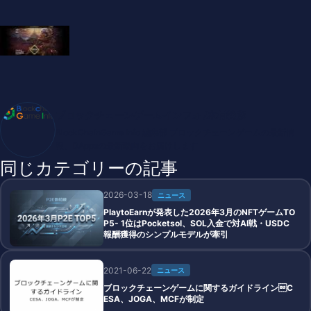
ブロックチェーンゲームインフォ /木村義彦
BlockChainGame Info 編集部 ブロックチェーンゲームの最新情
報、DAppsの最新動向をお届けします
同じカテゴリーの記事
2026-03-18
ニュース
PlaytoEarnが発表した2026年3月のNFTゲームTO
P5- 1位はPocketsol、SOL入金で対AI戦・USDC
報酬獲得のシンプルモデルが牽引
2021-06-22
ニュース
ブロックチェーンゲームに関するガイドラインC
ESA、JOGA、MCFが制定