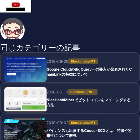
ぼ～ぬん
2006年、カルト･ブルーを取得にて フランス・ブルゴーニュのb
eauneに1年間勤務。 2016年6月、仮想通貨トレードに参入。 2
018年より投資枠を拡大。資産運用中。
同じカテゴリーの記事
2019-06-20
Blockchain/NFT
Google CloudのBigQueryへの導入が発表されたC
hainLinkの特徴について
2018-05-18
Blockchain/NFT
NiceHashMinerでビットコインをマイニングする
方法
2019-09-02
Blockchain/NFT
バイナンスも出資するCocos-BCXとは｜特徴や将
来性について解説