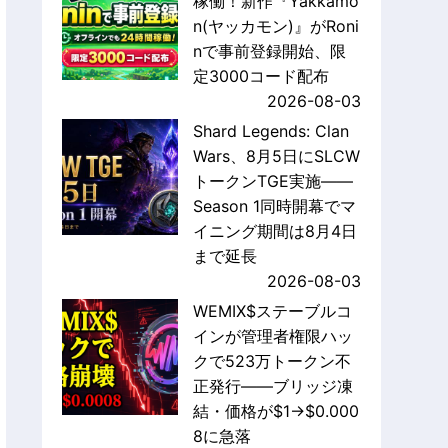
稼働！新作『Yakkamo
n(ヤッカモン)』がRoni
nで事前登録開始、限
定3000コード配布
2026-08-03
Shard Legends: Clan
Wars、8月5日にSLCW
トークンTGE実施——
Season 1同時開幕でマ
イニング期間は8月4日
まで延長
2026-08-03
WEMIX$ステーブルコ
インが管理者権限ハッ
クで523万トークン不
正発行——ブリッジ凍
結・価格が$1→$0.000
8に急落