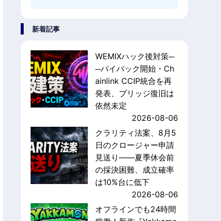
新着記事
WEMIXハック後対策─
─バイバック開始・Ch
ainlink CCIP統合を再
発表、ブリッジ復旧は
依然未定
2026-08-06
クラリティ法案、8月5
日のクロージャー申請
見送り——夏季休会前
の採決困難、成立確率
は10%台に低下
2026-08-06
オフラインでも24時間