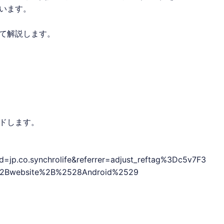
います。
て解説します。
ドします。
?id=jp.co.synchrolife&referrer=adjust_reftag%3Dc5v7F3
o%2Bwebsite%2B%2528Android%2529