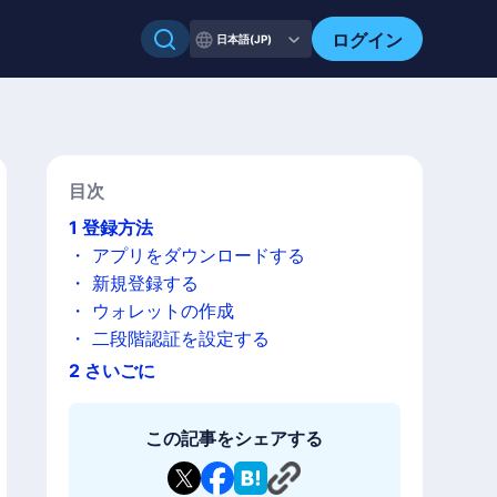
ログイン
日本語(JP)
目次
1
登録方法
・
アプリをダウンロードする
・
新規登録する
・
ウォレットの作成
・
二段階認証を設定する
2
さいごに
この記事をシェアする