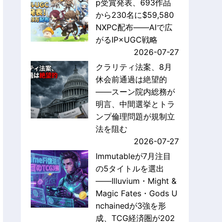
p受賞発表、693作品
から230名に$59,580
NXPC配布——AIで広
がるIP×UGC戦略
2026-07-27
クラリティ法案、8月
休会前通過は絶望的
——スーン院内総務が
明言、中間選挙とトラ
ンプ倫理問題が規制立
法を阻む
2026-07-27
Immutableが7月注目
の5タイトルを選出
——Illuvium・Might &
Magic Fates・Gods U
nchainedが3強を形
成、TCG経済圏が202