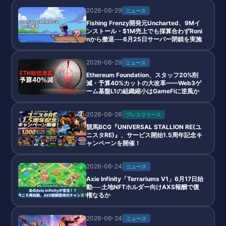
2026-06-29
ニュース
Fishing Frenzy開発元Uncharted、9Mイ
ンストール・$1M売上でも採算合わずRoni
nから撤退──6月25日サーバー閉鎖を実施
2026-06-29
ニュース
Ethereum Foundation、スタッフ20%削
減・予算40%カットの大改革——Web3ゲ
ーム基盤L1の組織縮小はGameFiに逆風か
2026-06-26
プレスリリース
競馬BCG『UNIVERSAL STALLION RE(ユ
ニスタRE)』、サービス開始1.5周年記念キ
ャンペーンを開催！
2026-06-24
ニュース
Axie Infinity「Terrariums V1」6月17日始
動──土地NFTホルダー向けAXS報酬で復
権なるか
2026-06-24
ニュース