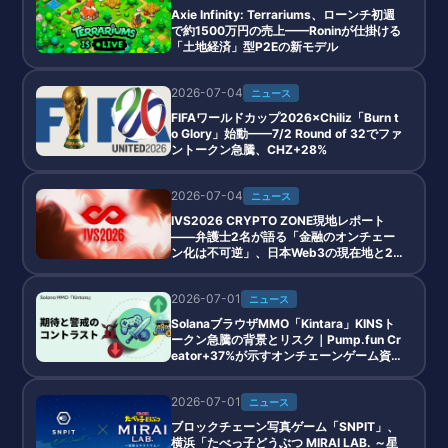
Axie Infinity: Terrariums、ローンチ初週
で約1500万円の売上——Roninが仕掛ける
「土地経済」型P2Eの新モデル
2026-07-04
ニュース
FIFAワールドカップ2026×Chiliz「Burn t
o Glory」始動——7/2 Round of 32でファ
ントークン急騰、CHZ+28%
2026-07-04
ニュース
IVS2026 CRYPTO ZONE現地レポート
——弁護士2名が語る「金融のオンチェー
ン化は不可逆」、日本Web3の現在地と20
28年分離課税・金商法入りの全貌
2026-07-01
ニュース
SolanaブラウザMMO「Kintara」KINSト
ークン急騰の背景とリスク｜Pump.fun Cr
eator+37%が示すオンチェーンゲーム資金
流入
2026-07-01
ニュース
ブロックチェーン写真ゲーム「SNPIT」、
横浜「たべっ子どうぶつ MIRAI LAB. ～星