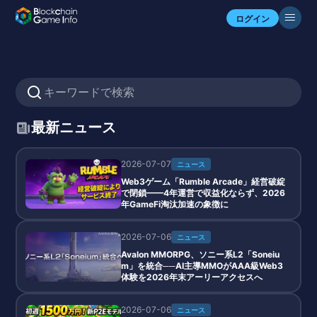
ログイン
最新ニュース
2026-07-07
ニュース
Web3ゲーム「Rumble Arcade」経営破綻
で閉鎖——4年運営で収益化ならず、2026
年GameFi淘汰加速の象徴に
2026-07-06
ニュース
Avalon MMORPG、ソニー系L2「Soneiu
m」を統合──AI主導MMOがAAA級Web3
体験を2026年末アーリーアクセスへ
2026-07-06
ニュース