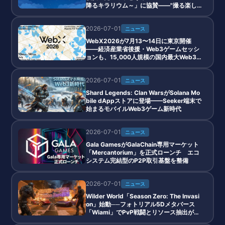
降るキラリウム～」に協賛――"撮る楽し
さ"でリアル×Web3が交差
2026-07-01
ニュース
WebX2026が7月13〜14日に東京開催
——経済産業省後援・Web3ゲームセッシ
ョンも、15,000人規模の国内最大Web3カ
ンファレンス
2026-07-01
ニュース
Shard Legends: Clan WarsがSolana Mo
bile dAppストアに登場——Seeker端末で
始まるモバイルWeb3ゲーム新時代
2026-07-01
ニュース
Gala GamesがGalaChain専用マーケット
「Mercantorium」を正式ローンチ エコ
システム完結型のP2P取引基盤を整備
2026-07-01
ニュース
Wilder World「Season Zero: The Invasi
on」始動──フォトリアル5Dメタバース
「Wiami」でPvP戦闘とリソース抽出が解
禁