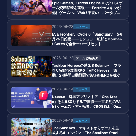
Epic Games、Unreal Engine 6でクロスゲ
ーム資産移転を実現——Fortniteスキンが
他社ゲームへ、Web3不要の「ポータブル
NFT」構想
2026-06-23
ニュース
EVE Frontier、Cycle 6「Sanctuary」を6
月25日始動——モジュラー船舶とDorman
t Gatesで全サーバーリセット
2026-06-23
ゲーム攻略/紹介
Taskbar Heroesの熱気をSolanaへ、ブラ
ウザ完結型放置RPG「AFK Heroes」始
動、24時間自動戦闘で$AFKHEROを稼ぐ
2026-06-19
ニュース
Nexxus、韓国アプリストア「One Stor
e」を4,530万ドルで買収——世界初のWe
b3ゲームストアへ転換、CROSSは「One
Chain」にリブランド
2026-06-19
ニュース
The Sandbox、テキストからゲームを生
成するAIエンジン「The Sandbox Studi