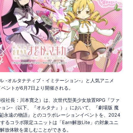
キル -オルタナティブ・イミテーション-』と人気アニメ
イベントが6月7日より開催される。
締役社長：川本寛之）は、次世代型美少女放置RPG『ファ
ーション-（以下、『オルタナ』）』において、『劇場版 魔
編]永遠の物語』とのコラボレーションイベントを、2024
るコラボ限定ユニットは「Earn解放Lite」の対象ユニ
n解放体験を楽しむことができる。