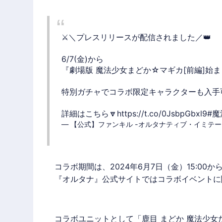
⚔️＼プレスリリースが配信されました／👑
6/7(金)から
『劇場版 魔法少女まどか☆マギカ[前編]始ま
特別ガチャでコラボ限定キャラクターも入手
詳細はこちら🔽
https://t.co/0JsbpGbxl9
#
— 【公式】ファンキル -オルタナティブ・イミテーション-
コラボ期間は、2024年6月7日（金）15:00か
『オルタナ』公式サイトではコラボイベントに
コラボユニットとして「鹿目 まどか 魔法少女