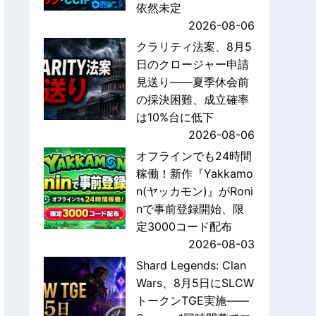
依然未定
2026-08-06
クラリティ法案、8月5
日のクロージャー申請
見送り——夏季休会前
の採決困難、成立確率
は10%台に低下
2026-08-06
オフラインでも24時間
稼働！新作『Yakkamo
n(ヤッカモン)』がRoni
nで事前登録開始、限
定3000コード配布
2026-08-03
Shard Legends: Clan
Wars、8月5日にSLCW
トークンTGE実施——