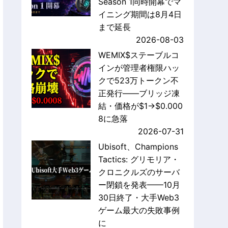
Season 1同時開幕でマ
イニング期間は8月4日
まで延長
2026-08-03
WEMIX$ステーブルコ
インが管理者権限ハッ
クで523万トークン不
正発行——ブリッジ凍
結・価格が$1→$0.000
8に急落
2026-07-31
Ubisoft、Champions
Tactics: グリモリア・
クロニクルズのサーバ
ー閉鎖を発表——10月
30日終了・大手Web3
ゲーム最大の失敗事例
に