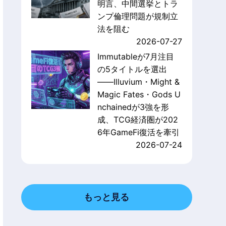
明言、中間選挙とトラ
ンプ倫理問題が規制立
法を阻む
2026-07-27
Immutableが7月注目
の5タイトルを選出
——Illuvium・Might &
Magic Fates・Gods U
nchainedが3強を形
成、TCG経済圏が202
6年GameFi復活を牽引
2026-07-24
もっと見る