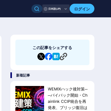
ログイン
日本語(JP)
この記事をシェアする
新着記事
WEMIXハック後対策─
─バイバック開始・Ch
ainlink CCIP統合を再
発表、ブリッジ復旧は