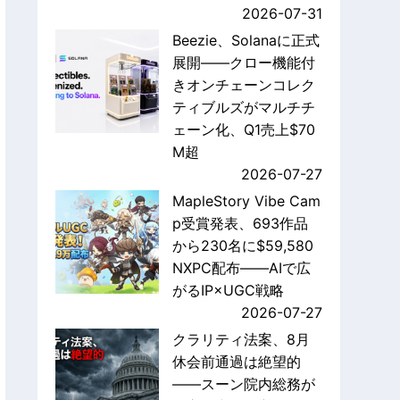
2026-07-31
Beezie、Solanaに正式
展開——クロー機能付
きオンチェーンコレク
ティブルズがマルチチ
ェーン化、Q1売上$70
M超
2026-07-27
MapleStory Vibe Cam
p受賞発表、693作品
から230名に$59,580
NXPC配布——AIで広
がるIP×UGC戦略
2026-07-27
クラリティ法案、8月
休会前通過は絶望的
——スーン院内総務が