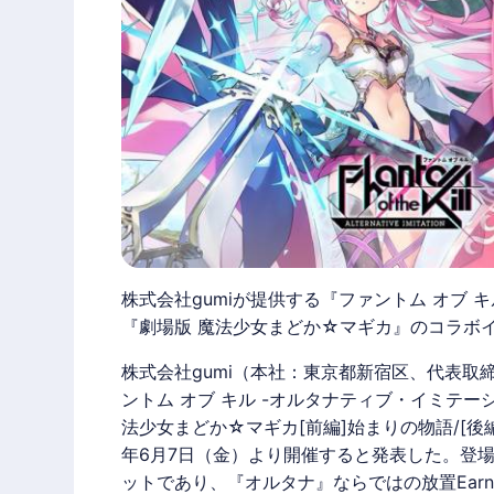
株式会社gumiが提供する『ファントム オブ 
『劇場版 魔法少女まどか☆マギカ』のコラボ
株式会社gumi（本社：東京都新宿区、代表取
ントム オブ キル -オルタナティブ・イミテ
法少女まどか☆マギカ[前編]始まりの物語/[後
年6月7日（金）より開催すると発表した。登場す
ットであり、『オルタナ』ならではの放置Ear