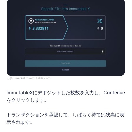
出典 :
market.x.immutable.com
Immutable
X
にデポジットした枚数を入力し、Contenue
をクリックします。
トランザクションを承認して、しばらく待てば残高に表
示されます。