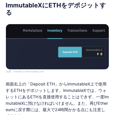
ImmutableXにETHをデポジットす
る
出典 :
market.x.immutable.com
画面右上の「Deposit ETH」から
Immutable
X
上で使用
するETHをデポジットします。
Immutable
X
では、ウォ
レットにあるETHを直接使用することはできず、一度
Im
mutable
X
に預けなければいけません。また、再びEther
eumに戻す際には、最大で24時間かかる点にも注意し