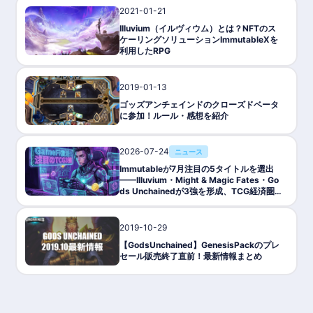
2021-01-21
ゲーム攻略/紹介
Illuvium（イルヴィウム）とは？NFTのス
ケーリングソリューションImmutableXを
利用したRPG
2019-01-13
ゲーム攻略/紹介
ゴッズアンチェインドのクローズドベータ
に参加！ルール・感想を紹介
2026-07-24
ニュース
Immutableが7月注目の5タイトルを選出
——Illuvium・Might & Magic Fates・Go
ds Unchainedが3強を形成、TCG経済圏
が2026年GameFi復活を牽引
2019-10-29
ゲーム攻略/紹介
【GodsUnchained】GenesisPackのプレ
セール販売終了直前！最新情報まとめ