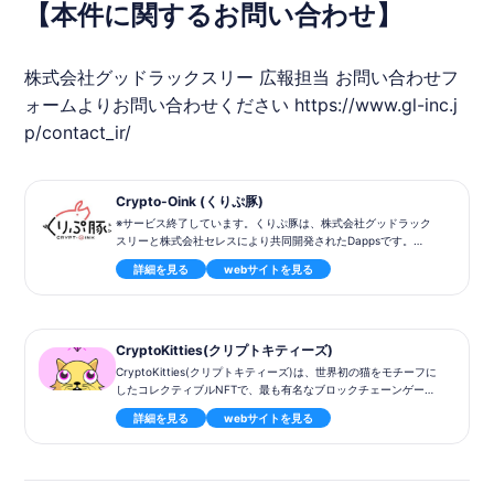
【本件に関するお問い合わせ】
株式会社グッドラックスリー 広報担当 お問い合わせフ
ォームよりお問い合わせください
https://www.gl-inc.j
p/contact_ir/
Crypto-Oink (くりぷ豚)
※サービス終了しています。くりぷ豚は、株式会社グッドラック
スリーと株式会社セレスにより共同開発されたDappsです。
『くりぷトン』たちを売買、配合できるシミュレーションゲー
詳細を見る
webサイトを見る
ム。
レースも実装され、初心者にも優しい操作とわかりやすさで定番
のブロックチェーンゲーム。
CryptoKitties(クリプトキティーズ)
CryptoKitties(クリプトキティーズ)は、世界初の猫をモチーフに
したコレクティブルNFTで、最も有名なブロックチェーンゲーム
です。dAppsに多くの人が興味を持つきっかけとなったゲームで
詳細を見る
webサイトを見る
す。1000万以上で売買された猫が出たことで話題になりました。