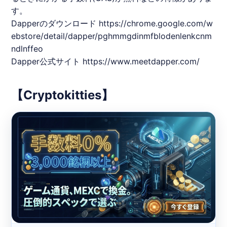
す。
Dapperのダウンロード
https://chrome.google.com/w
ebstore/detail/dapper/pghmmgdinmfblodenlenkcnm
ndlnffeo
Dapper公式サイト
https://www.meetdapper.com/
【​Cryptokitties​】