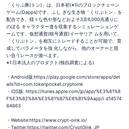
「くりぷ豚(トン)」は、日本初(※1)のブロックチェーン
ゲーム(Dapps)です。ふし ぎな生き物「くりぷトン」を
配合でき、様々な色や形などおよそ3京6,000兆通りに
のぼる キャラクター達を収集するシミュレーションゲ
ームです。仮想通貨(暗号通貨)イーサリア ムを用いて、
「くりぷトン」を相互にトレードすることが可能で、育
成してパラメータを強 化しながら、他のオーナーと競
い合うレースが遊べます。
※1:日本法人のプロダクト(独自調査による)
・Android版:​
https://play.google.com/store/apps/det
ails?id=com.tokenpocket.cryptoink
・iOS版:
https://itunes.apple.com/jp/app/%E3%81%8
F%E3%82%8A%E3%81%B7%E8%B1%9Aapp/i
d14574
84863
・Website:h​ttps://www.crypt-oink.io/
・Twitter:​
https://twitter.com/CryptOink_JP