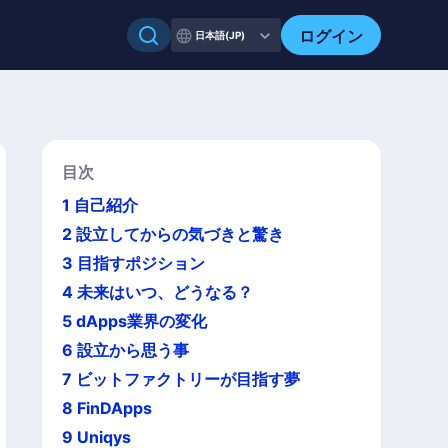
ログイン
日本語(JP)
目次
1
自己紹介
2
設立してからの気づきと驚き
3
目指すポジション
4
未来はいつ、どうなる？
5
dApps業界の変化
6
設立から思う事
7
ビットファクトリーが目指す夢
8
FinDApps
9
Uniqys