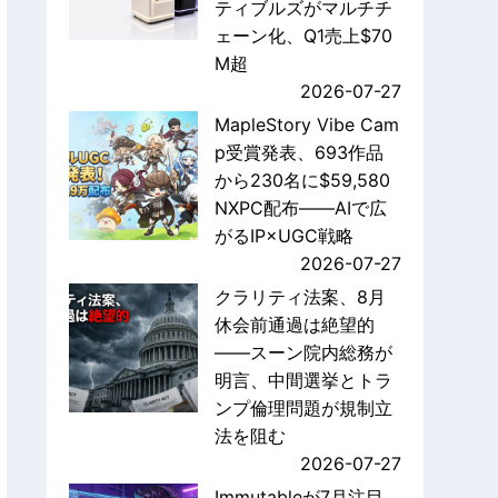
ティブルズがマルチチ
ェーン化、Q1売上$70
M超
2026-07-27
MapleStory Vibe Cam
p受賞発表、693作品
から230名に$59,580
NXPC配布——AIで広
がるIP×UGC戦略
2026-07-27
クラリティ法案、8月
休会前通過は絶望的
——スーン院内総務が
明言、中間選挙とトラ
ンプ倫理問題が規制立
法を阻む
2026-07-27
Immutableが7月注目