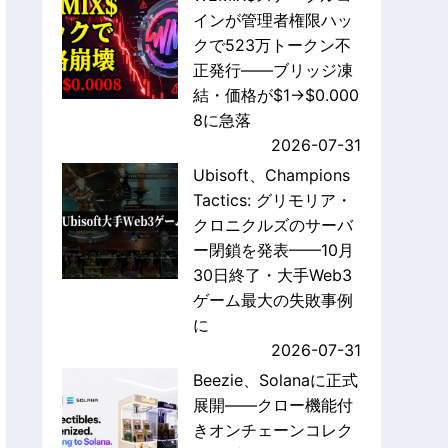
インが管理者権限ハッ
クで523万トークン不
正発行——ブリッジ凍
結・価格が$1→$0.000
8に急落
2026-07-31
Ubisoft、Champions
Tactics: グリモリア・
クロニクルズのサーバ
ー閉鎖を発表——10月
30日終了・大手Web3
ゲーム最大の失敗事例
に
2026-07-31
Beezie、Solanaに正式
展開——クロー機能付
きオンチェーンコレク