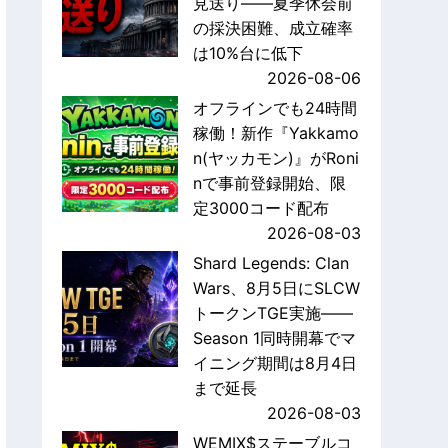
見送り——夏季休会前
の採決困難、成立確率
は10%台に低下
2026-08-06
オフラインでも24時間
稼働！新作『Yakkamo
n(ヤッカモン)』がRoni
nで事前登録開始、限
定3000コード配布
2026-08-03
Shard Legends: Clan
Wars、8月5日にSLCW
トークンTGE実施——
Season 1同時開幕でマ
イニング期間は8月4日
まで延長
2026-08-03
WEMIX$ステーブルコ