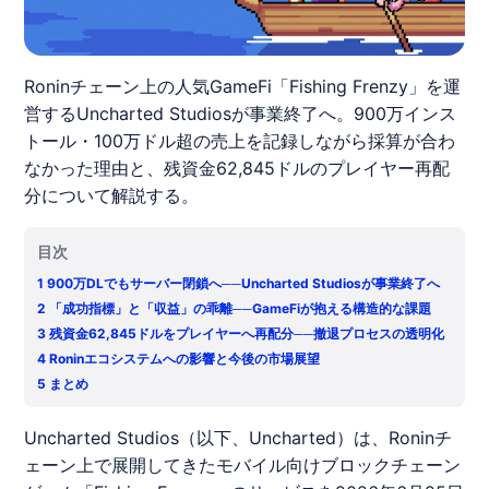
Roninチェーン上の人気GameFi「Fishing Frenzy」を運
営するUncharted Studiosが事業終了へ。900万インス
トール・100万ドル超の売上を記録しながら採算が合わ
なかった理由と、残資金62,845ドルのプレイヤー再配
分について解説する。
目次
1
900万DLでもサーバー閉鎖へ──Uncharted Studiosが事業終了へ
2
「成功指標」と「収益」の乖離──GameFiが抱える構造的な課題
3
残資金62,845ドルをプレイヤーへ再配分──撤退プロセスの透明化
4
Roninエコシステムへの影響と今後の市場展望
5
まとめ
Uncharted
Studios（以下、
Uncharted
）は、Roninチ
ェーン上で展開してきたモバイル向けブロックチェーン