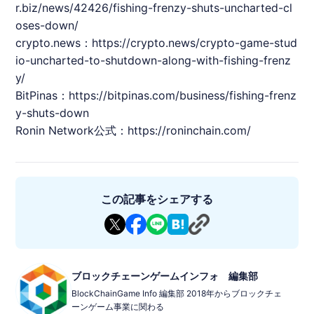
r.biz/news/42426/fishing-frenzy-shuts-uncharted-cl
oses-down/
crypto.news：
https://crypto.news/crypto-game-stud
io-uncharted-to-shutdown-along-with-fishing-frenz
y/
BitPinas：
https://bitpinas.com/business/fishing-frenz
y-shuts-down
Ronin Network公式：
https://roninchain.com/
この記事をシェアする
ブロックチェーンゲームインフォ 編集部
BlockChainGame Info 編集部 2018年からブロックチェ
ーンゲーム事業に関わる