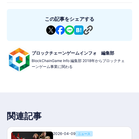
済性が特徴です。
◾️ゲーム内容
プレイヤーは神々の黄昏が迫る北欧神話の世界を舞台に、装備の
この記事をシェアする
生産・強化、ギルド戦、インターサーバー大戦などを通じて富と
栄光を競い合います。戦闘で得た報酬や装備はNFT化され、取引
や資産運用が可能です。
◾️特徴
・Play-&-Earn
ゲーム内で獲得したG-WEMIXをWEMIXトークンと1:1で交換可
ブロックチェーンゲームインフォ 編集部
能。
BlockChainGame Info 編集部 2018年からブロックチェ
・高品質グラフィック
ーンゲーム事業に関わる
Unreal Engine 5によるリアルで没入感のあるビジュアル。
・グローバルサーバー対応
東京、台湾、タイなどのサーバーで全世界プレイヤーと競い合
う。
・独自経済システム
YMT・YMCトークンを軸としたデュアルトークンエコノミーを
採用。
◾️基本情報
ゲームタイトル: Legend of YMIR
関連記事
ジャンル: MMORPG
対応機種: PC / モバイル
価格: 基本プレイ無料（アイテム課金あり）
開発状況: 2025年10月28日グローバルリリース予定
2026-04-09
ニュース
P2E対応: 対応（G-WEMIX→WEMIX交換可）