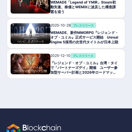
ブロックチェーン: WEMIX
WEMADE「Legend of YMIR」Steam初
トークン: G-WEMIX, YMT, YMC
動失速、株価とWEMIXに波及した構造課
NFT: 装備・アイテム・キャラクター
題を追う
提供・開発: Wemade
公式サイト: https://www.legendofymir.com/ja/preregister
2025-10-28
プレスリリース
公式Wiki: https://w.atwiki.jp/legendofymir/
WEMADE、新作MMORPG『レジェンド・
オブ・ユミル』正式サービス開始 Unreal
Engine 5採用の次世代タイトルが日本上陸
2025-12-10
プレスリリース
『レジェンド・オブ・ユミル』台湾・タイ
で「パートナーズデイ」開催 ユーザー参
加型サーバー計画と2026年ロードマップ
を公開