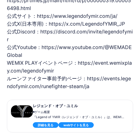
https://prtimes.jp/main/html/rd/p/000000319.00005
6498.html
公式サイト：
https://www.legendofymir.com/ja/
公式X(日本専用)：
https://x.com/LegendofYMIR_JP
公式Discord：
https://discord.com/invite/legendofymi
r
公式Youtube：
https://www.youtube.com/@
WEMADE
Global
WEMIX
PLAYイベントページ：
https://event.wemixpla
y.com/legendofymir
ルーンファイター
事前予約ページ：
https://events.lege
ndofymir.com/runefighter-steam/ja
レジェンド・オブ・ユミル
◾️ゲーム概要
『Legend of YMIR（レジェンド・オブ・ユミル）』は、WEMIX
ブロックチェーン上で展開される次世代MMORPGです。「PLAY
詳細を見る
webサイトを見る
YMIR, EARN WEMIX」をコンセプトに、北欧神話を題材とした世
界で資産価値を持つアイテムと通貨を生み出します。Unreal Engi
ne 5による美麗なグラフィックと、トークノミクス設計による経