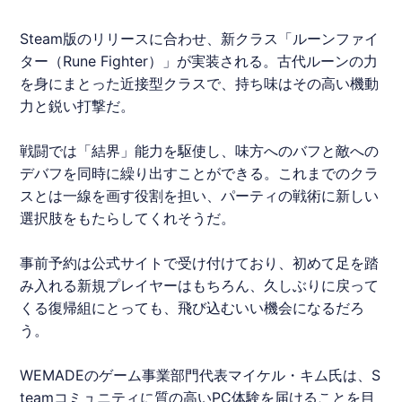
Steam
版のリリースに合わせ、新クラス「
ルーンファイ
ター
（Rune Fighter）」が実装される。古代ルーンの力
を身にまとった近接型クラスで、持ち味はその高い機動
力と鋭い打撃だ。
戦闘では「結界」能力を駆使し、味方へのバフと敵への
デバフを同時に繰り出すことができる。これまでのクラ
スとは一線を画す役割を担い、パーティの戦術に新しい
選択肢をもたらしてくれそうだ。
事前予約は公式サイトで受け付けており、初めて足を踏
み入れる新規プレイヤーはもちろん、久しぶりに戻って
くる復帰組にとっても、飛び込むいい機会になるだろ
う。
WEMADE
のゲーム事業部門代表マイケル・キム氏は、
S
team
コミュニティに質の高いPC体験を届けることを目