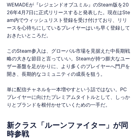
WEMADE
が『
レジェンドオブユミル
』の
Steam
版を20
26年4月7日に正式リリースすると発表した。現在は
Ste
am
内でウィッシュリスト登録を受け付けており、リリ
ースを心待ちにしているプレイヤーはいち早く登録して
おきたいところだ。
この
Steam
参入は、グローバル市場を見据えた中長期戦
略の大きな節目と言っていい。
Steam
が持つ膨大なユー
ザー基盤を足がかりに、より多くのプレイヤーへ門戸を
開き、長期的なコミュニティの成長を狙う。
単に配信チャネルを一本増やすという話ではない。PC
プレイヤーに向けたプレミアムタイトルとして、しっか
りとブランドを根付かせていくための一手だ。
新クラス「ルーンファイター」が同
時参戦