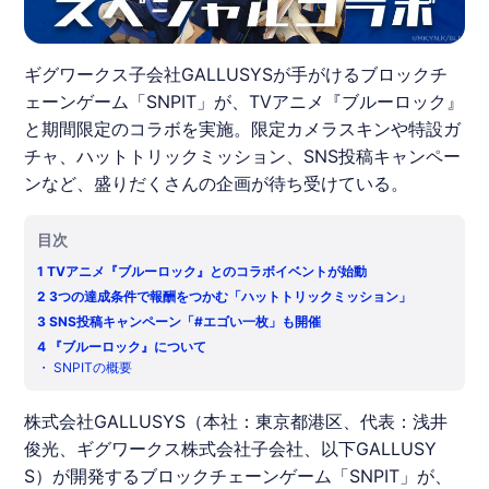
ギグワークス子会社GALLUSYSが手がけるブロックチ
ェーンゲーム「SNPIT」が、TVアニメ『ブルーロック』
と期間限定のコラボを実施。限定カメラスキンや特設ガ
チャ、ハットトリックミッション、SNS投稿キャンペー
ンなど、盛りだくさんの企画が待ち受けている。
目次
1
TVアニメ『ブルーロック』とのコラボイベントが始動
2
3つの達成条件で報酬をつかむ「ハットトリックミッション」
3
SNS投稿キャンペーン「#エゴい一枚」も開催
4
『ブルーロック』について
・
SNPITの概要
株式会社GALLUSYS（本社：東京都港区、代表：浅井
俊光、ギグワークス株式会社子会社、以下GALLUSY
S）が開発する
ブロックチェーンゲーム
「
SNPIT
」が、