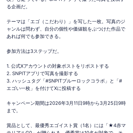
る企画だ。
テーマは「エゴ（こだわり）」を写した一枚。写真のジ
ャンルは問わず、自分の個性や価値観をぶつけた作品で
あれば何でも参加できる。
参加方法は3ステップだ。
1. 公式Xアカウントの対象ポストをリポストする
2.
SNPIT
アプリで写真を撮影する
3. ハッシュタグ「#
SNPIT
ブルーロック
コラボ」と「#
エゴい一枚」を付けてXに投稿する
キャンペーン期間は2026年3月11日9時から3月25日9時
まで。
賞品として、最優秀エゴイスト賞（1名）には「★4赤マ
テリアルG0」が贈られる。優秀賞は10名が対象で、そ