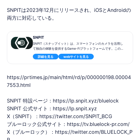
SNPIT
は2023年12月にリリースされ、iOSとAndroidの
両方に対応している。
SNPIT
SNPIT（スナップイット）は、スマートフォンのカメラを活用し
て独自の体験を提供するGame-Fiプラットフォームです。このゲ
ームでは、カメラNFTを使用して写真撮影を行い、撮影を通じて
詳細を見る
webサイトを見る
SNPITトークンを獲得することが可能です​。
◾️ゲーム内容
ユーザーは、カメラNFTを活用して、スマートフォンで撮影した
https://prtimes.jp/main/html/rd/p/000000198.00004
写真からトークンを獲得できます。Snap to Earnというコンセプ
トが特徴的で、写真撮影を通じてゲーム内での収益を生み出す新
7553.html
しい形のゲーム体験を提供します​​。
◾️特徴
SNPIT
特設ページ：
https://lp.snpit.xyz/bluelock
SNPITは、世界初のSnap to Earn型NFTゲームとして位置づけら
SNPIT
公式サイト：
https://lp.snpit.xyz
れています。ユーザーはゲーム内で独自のトークンを獲得し、ゲ
ーム体験を通じて仮想通貨の世界に触れることができます​。
X（
SNPIT
）：
https://twitter.com/
SNPIT
_BCG
ブルーロック
公式サイト：
https://tv.bluelock-pr.com/
◾️基本情報
・ゲームタイトル: SNPIT（スナップイット）
X（
ブルーロック
）：
https://twitter.com/BLUELOCK_P
・ジャンル: Game-Fi、NFTゲーム
R
・対応デバイス: スマートフォン