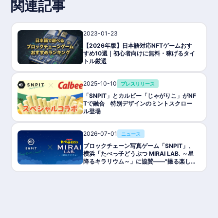
関連記事
2023-01-23
ゲーム攻略/紹介
【2026年版】日本語対応NFTゲームおす
すめ10選｜初心者向けに無料・稼げるタイ
トル厳選
2025-10-10
プレスリリース
「SNPIT」とカルビー「じゃがりこ」がNF
Tで融合 特別デザインのミントスクロー
ル登場
2026-07-01
ニュース
ブロックチェーン写真ゲーム「SNPIT」、
横浜「たべっ子どうぶつ MIRAI LAB. ～星
降るキラリウム～」に協賛――"撮る楽し
さ"でリアル×Web3が交差