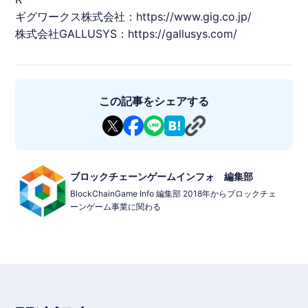
・価格: 無料
ギグワークス株式会社：
https://www.gig.co.jp/
・2023年11月15日に正式リリース​
・P2E: あり（写真撮影を通じてトークン獲得）
株式会社GALLUSYS：
https://gallusys.com/
・ブロックチェーン: Polygon
・トークン: SNPITトークン
・NFT: カメラNFT
・提供/開発: チューリンガム、GALLUSYS、ZEAL NOVA DMCC
​・ホワイトペーパーURL: https://wp.snpit.xyz/
この記事をシェアする
ブロックチェーンゲームインフォ 編集部
BlockChainGame Info 編集部 2018年からブロックチェ
ーンゲーム事業に関わる