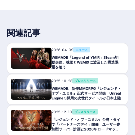
・独自経済システム
YMT・YMCトークンを軸としたデュアルトークンエコノミーを
採用。
◾️基本情報
ゲームタイトル: Legend of YMIR
関連記事
ジャンル: MMORPG
対応機種: PC / モバイル
価格: 基本プレイ無料（アイテム課金あり）
開発状況: 2025年10月28日グローバルリリース予定
2026-04-09
ニュース
P2E対応: 対応（G-WEMIX→WEMIX交換可）
ブロックチェーン: WEMIX
WEMADE「Legend of YMIR」Steam初
トークン: G-WEMIX, YMT, YMC
動失速、株価とWEMIXに波及した構造課
NFT: 装備・アイテム・キャラクター
題を追う
提供・開発: Wemade
公式サイト: https://www.legendofymir.com/ja/preregister
2025-10-28
プレスリリース
公式Wiki: https://w.atwiki.jp/legendofymir/
WEMADE、新作MMORPG『レジェンド・
オブ・ユミル』正式サービス開始 Unreal
Engine 5採用の次世代タイトルが日本上陸
2025-12-10
プレスリリース
『レジェンド・オブ・ユミル』台湾・タイ
で「パートナーズデイ」開催 ユーザー参
加型サーバー計画と2026年ロードマップ
を公開