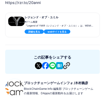
https://rzr.to/20anni
レジェンド・オブ・ユミル
◾️ゲーム概要
『Legend of YMIR（レジェンド・オブ・ユミル）』は、WEMIX
ブロックチェーン上で展開される次世代MMORPGです。「PLAY
詳細を見る
webサイトを見る
YMIR, EARN WEMIX」をコンセプトに、北欧神話を題材とした世
界で資産価値を持つアイテムと通貨を生み出します。Unreal Engi
ne 5による美麗なグラフィックと、トークノミクス設計による経
済性が特徴です。
◾️ゲーム内容
プレイヤーは神々の黄昏が迫る北欧神話の世界を舞台に、装備の
この記事をシェアする
生産・強化、ギルド戦、インターサーバー大戦などを通じて富と
栄光を競い合います。戦闘で得た報酬や装備はNFT化され、取引
や資産運用が可能です。
◾️特徴
・Play-&-Earn
ゲーム内で獲得したG-WEMIXをWEMIXトークンと1:1で交換可
ブロックチェーンゲームインフォ /木村義彦
能。
BlockChainGame Info 編集部 ブロックチェーンゲーム
・高品質グラフィック
の最新情報、DAppsの最新動向をお届けします
Unreal Engine 5によるリアルで没入感のあるビジュアル。
・グローバルサーバー対応
東京、台湾、タイなどのサーバーで全世界プレイヤーと競い合
う。