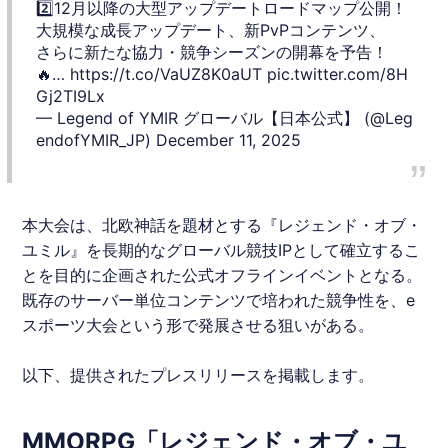
2️⃣12月以降の大型アップデートロードマップ公開！
大規模な成長アップデート、新PvPコンテンツ、
さらに新たな協力・競争シーズンの開幕を予告！
🔥…
https://t.co/VaUZ8K0aUT
pic.twitter.com/8H
Gj2TI9Lx
— Legend of YMIR グローバル【日本公式】 (@Leg
endofYMIR_JP)
December 11, 2025
本大会は、北欧神話を題材とする『
レジェンド・オブ・
ユミル
』を長期的なグローバル競技IPとして確立するこ
とを目的に企画された公式オフラインイベントとなる。
既存のサーバー単位コンテンツで培われた競争性を、e
スポーツ大会という形で発展させる狙いがある。
以下、提供されたプレスリリースを掲載します。
MMORPG「レジェンド・オブ・ユ