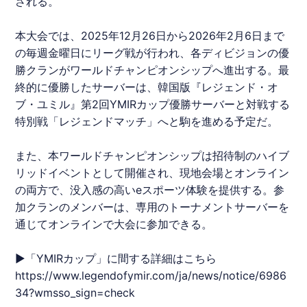
される。
本大会では、2025年12月26日から2026年2月6日まで
の毎週金曜日にリーグ戦が行われ、各ディビジョンの優
勝クランがワールドチャンピオンシップへ進出する。最
終的に優勝したサーバーは、韓国版『
レジェンド・オ
ブ・ユミル
』第2回
YMIRカップ
優勝サーバーと対戦する
特別戦「レジェンドマッチ」へと駒を進める予定だ。
また、本ワールドチャンピオンシップは招待制のハイブ
リッドイベントとして開催され、現地会場とオンライン
の両方で、没入感の高いeスポーツ体験を提供する。参
加クランのメンバーは、専用のトーナメントサーバーを
通じてオンラインで大会に参加できる。
▶︎「
YMIRカップ
」に間する詳細はこちら
https://www.legendofymir.com/ja/news/notice/6986
34?wmsso_sign=check