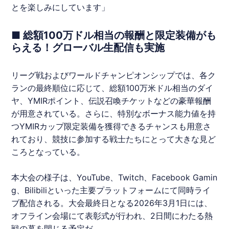
とを楽しみにしています」
■ 総額100万ドル相当の報酬と限定装備がも
らえる！グローバル生配信も実施
リーグ戦およびワールドチャンピオンシップでは、各ク
ランの最終順位に応じて、総額100万米ドル相当のダイ
ヤ、YMIRポイント、伝説召喚チケットなどの豪華報酬
が用意されている。さらに、特別なボーナス能力値を持
つ
YMIRカップ
限定装備を獲得できるチャンスも用意さ
れており、競技に参加する戦士たちにとって大きな見ど
ころとなっている。
本大会の様子は、YouTube、Twitch、Facebook Gamin
g、Bilibiliといった主要プラットフォームにて同時ライ
ブ配信される。大会最終日となる2026年3月1日には、
オフライン会場にて表彰式が行われ、2日間にわたる熱
戦の幕を閉じる予定だ。