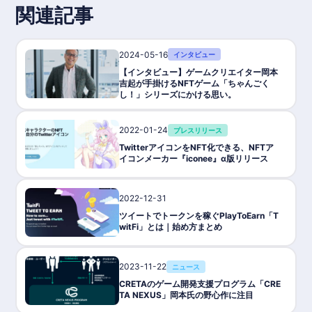
関連記事
2024-05-16
インタビュー
【インタビュー】ゲームクリエイター岡本
吉起が手掛けるNFTゲーム「ちゃんごく
し！」シリーズにかける思い。
2022-01-24
プレスリリース
TwitterアイコンをNFT化できる、NFTア
イコンメーカー『iconee』α版リリース
2022-12-31
ゲーム攻略/紹介
ツイートでトークンを稼ぐPlayToEarn「T
witFi」とは｜始め方まとめ
2023-11-22
ニュース
CRETAのゲーム開発支援プログラム「CRE
TA NEXUS」岡本氏の野心作に注目