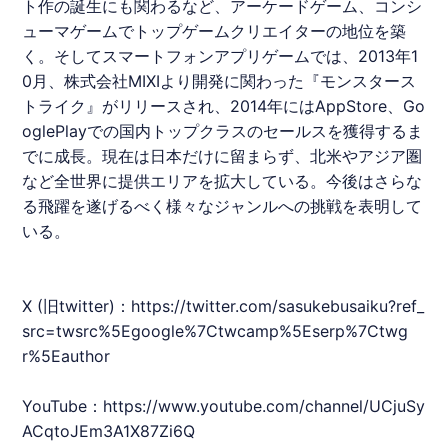
ト作の誕生にも関わるなど、アーケードゲーム、コンシ
ューマゲームでトップゲームクリエイターの地位を築
く。そしてスマートフォンアプリゲームでは、2013年1
0月、株式会社MIXIより開発に関わった『モンスタース
トライク』がリリースされ、2014年にはAppStore、Go
oglePlayでの国内トップクラスのセールスを獲得するま
でに成長。現在は日本だけに留まらず、北米やアジア圏
など全世界に提供エリアを拡大している。今後はさらな
る飛躍を遂げるべく様々なジャンルへの挑戦を表明して
いる。
X (旧twitter)：
https://twitter.com/sasukebusaiku?ref_
src=twsrc%5Egoogle%7Ctwcamp%5Eserp%7Ctwg
r%5Eauthor
YouTube：
https://www.youtube.com/channel/UCjuSy
ACqtoJEm3A1X87Zi6Q