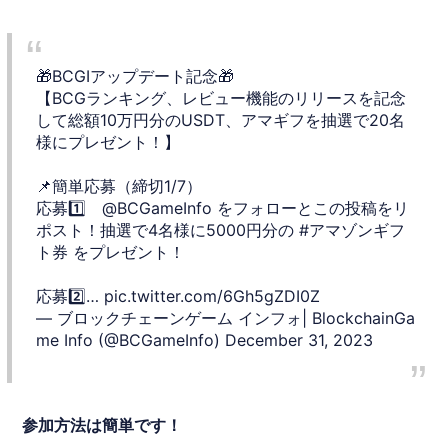
🎁BCGIアップデート記念🎁
【BCGランキング、レビュー機能のリリースを記念
して総額10万円分のUSDT、アマギフを抽選で20名
様にプレゼント！】
📌簡単応募（締切1/7）
応募1️⃣
@BCGameInfo
をフォローとこの投稿をリ
ポスト！抽選で4名様に5000円分の
#アマゾンギフ
ト券
をプレゼント！
応募2️⃣…
pic.twitter.com/6Gh5gZDI0Z
— ブロックチェーンゲーム インフォ| BlockchainGa
me Info (@BCGameInfo)
December 31, 2023
参加方法は簡単です！