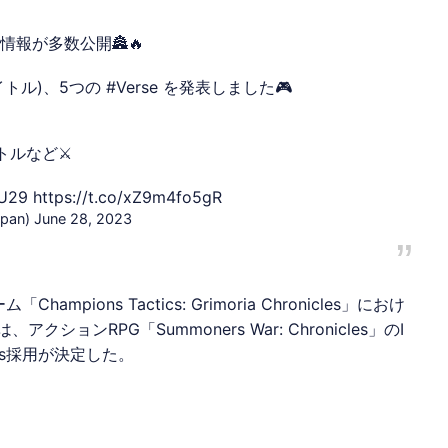
情報が多数公開🏯🔥
イトル)、5つの
#Verse
を発表しました🎮
ルなど⚔️
wU29
https://t.co/xZ9m4fo5gR
pan)
June 28, 2023
ーム
「Champions Tactics: Grimoria Chronicles」におけ
クションRPG「Summoners War: Chronicles」のI
s
採用が決定した。