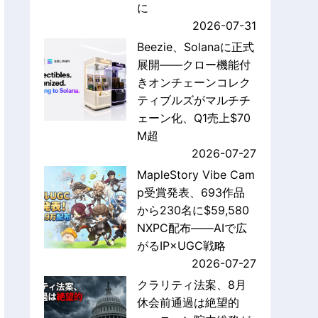
に
2026-07-31
Beezie、Solanaに正式
展開——クロー機能付
きオンチェーンコレク
ティブルズがマルチチ
ェーン化、Q1売上$70
M超
2026-07-27
MapleStory Vibe Cam
p受賞発表、693作品
から230名に$59,580
NXPC配布——AIで広
がるIP×UGC戦略
2026-07-27
クラリティ法案、8月
休会前通過は絶望的