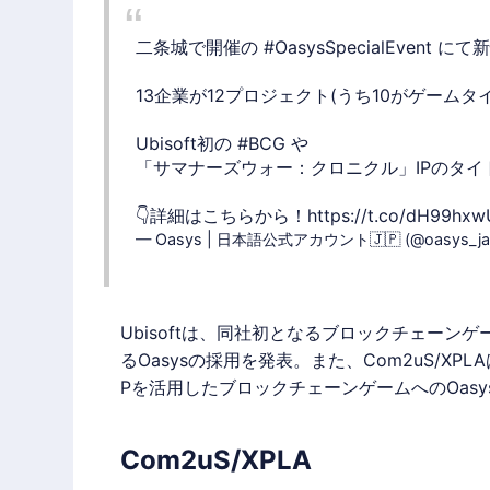
二条城で開催の
#OasysSpecialEvent
にて新
13企業が12プロジェクト(うち10がゲームタ
Ubisoft初の
#BCG
や
「サマナーズウォー：クロニクル」IPのタイト
👇詳細はこちらから！
https://t.co/dH99hx
— Oasys | 日本語公式アカウント🇯🇵 (@oasys_ja
Ubisoft
は、同社初となる
ブロックチェーンゲ
る
Oasys
の採用を発表。また、Com2uS/XPLAは、ア
Pを活用した
ブロックチェーンゲーム
への
Oasy
Com2uS/XPLA