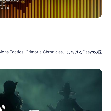
ons Tactics: Grimoria Chronicles」における
Oasys
の採