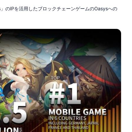
les」のIPを活用した
ブロックチェーンゲーム
の
Oasys
への