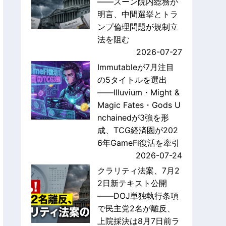
——スーン院内総務が
明言、中間選挙とトラ
ンプ倫理問題が規制立
法を阻む
2026-07-27
Immutableが7月注目
の5タイトルを選出
——Illuvium・Might &
Magic Fates・Gods U
nchainedが3強を形
成、TCG経済圏が202
6年GameFi復活を牽引
2026-07-24
クラリティ法案、7月2
2日新テキスト公開
——DOJ単独執行条項
で民主党2名が離反、
上院採決は8月7日前ラ