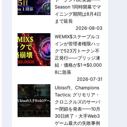
Season 1同時開幕でマ
イニング期間は8月4日
まで延長
2026-08-03
WEMIX$ステーブルコ
インが管理者権限ハッ
クで523万トークン不
正発行——ブリッジ凍
結・価格が$1→$0.000
8に急落
2026-07-31
Ubisoft、Champions
Tactics: グリモリア・
クロニクルズのサーバ
ー閉鎖を発表——10月
30日終了・大手Web3
ゲーム最大の失敗事例